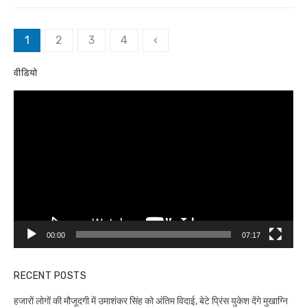
Posts
1
2
3
4
‹
pagination
वीडियो
Video
Player
00:00
07:17
RECENT POSTS
हजारों लोगों की मौजूदगी में उमाशंकर सिंह को अंतिम विदाई, बेटे प्रिंस युकेश देंगे मुखाग्नि