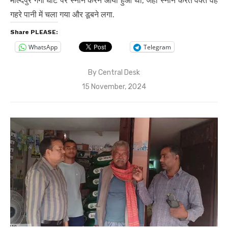
माल्देपुर गंगा घाट पर स्नान करने आया हुआ था, जहां स्नान करते वक्त वह
गहरे पानी में चला गया और डूबने लगा.
Share PLEASE:
WhatsApp
Telegram
By
Central Desk
Posted
15 November, 2024
on