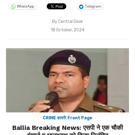
WhatsApp
Telegram
By
Central Desk
Posted
18 October, 2024
on
CRIME डायरी
,
Front Page
Ballia Breaking News: एसपी ने एक चौकी