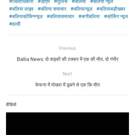
जिलाधिकारी
डीएम
पुलिस
बलिया
बलिया न्यूज
बलिया लाइव
बलिया समाचार
बलियान्यूज़
बलियाबड़ीखबर
बलियाब्रेकिंगन्यूज़
बलियासमाचार
बागीबलिया
ब्रेकिंग न्यूज
हल्दी
Post
Previous
navigation
Previous
Ballia News: दो बाइकों की टक्कर में एक की मौत, दो गंभीर
post:
Next
Next
फेफना में पोखरा में डूबने से एक कि मौत
post:
वीडियो
Video
Player