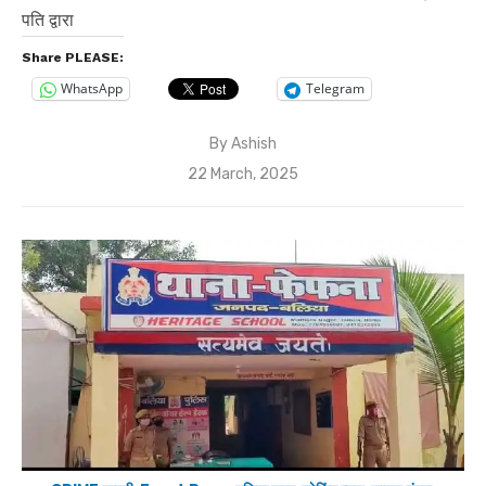
पति द्वारा
Share PLEASE:
WhatsApp
Telegram
By
Ashish
Posted
22 March, 2025
on