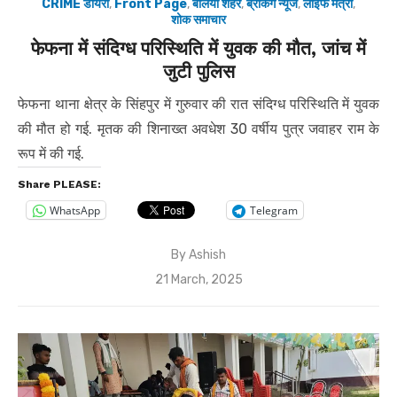
CRIME डायरी
,
Front Page
,
बलिया शहर
,
ब्रेकिंग न्यूज
,
लाइफ मंत्रा
,
शोक समाचार
फेफना में संदिग्ध परिस्थिति में युवक की मौत, जांच में
जुटी पुलिस
फेफना थाना क्षेत्र के सिंहपुर में गुरुवार की रात संदिग्ध परिस्थिति में युवक
की मौत हो गई. मृतक की शिनाख्त अवधेश 30 वर्षीय पुत्र जवाहर राम के
रूप में की गई.
Share PLEASE:
WhatsApp
Telegram
By
Ashish
Posted
21 March, 2025
on