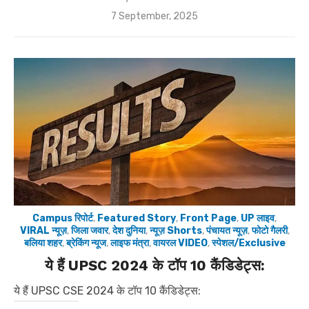
Posted
7 September, 2025
on
Campus रिपोर्ट
,
Featured Story
,
Front Page
,
UP लाइव
,
VIRAL न्यूज़
,
जिला जवार
,
देश दुनिया
,
न्यूज़ Shorts
,
पंचायत न्यूज़
,
फोटो गैलरी
,
बलिया शहर
,
ब्रेकिंग न्यूज
,
लाइफ मंत्रा
,
वायरल VIDEO
,
स्पेशल/Exclusive
ये हैं UPSC 2024 के टॉप 10 कैंडिडेट्स:
ये हैं UPSC CSE 2024 के टॉप 10 कैंडिडेट्स: