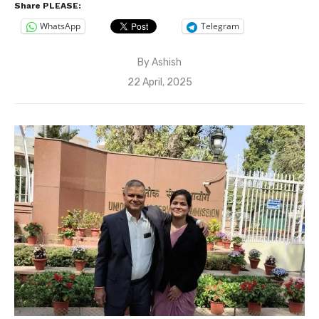
Share PLEASE:
WhatsApp
Telegram
By
Ashish
Posted
22 April, 2025
on