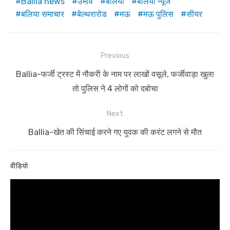
Ballia news
उभावं
बलिया
बलिया न्यूज
बलिया समाचार
बेल्थरारोड
मऊ
मऊ पुलिस
सीयर
Post
Previous
navigation
Previous
Ballia-फर्जी ट्रस्ट में नौकरी के नाम पर लाखों वसूले, फर्जीवाड़ा खुला
post:
तो पुलिस ने 4 लोगों को दबोचा
Next
Next
Ballia-खेत की सिंचाई करने गए युवक की करंट लगने से मौत
post:
वीडियो
Video
Player