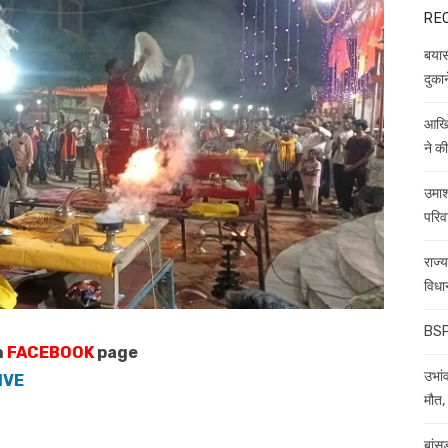
RE
बयास
दुकान
आखिर
ने क
उमाश
परिव
राज्
विधा
BSP 
n
FACEBOOK
page
उभांव
IVE
मौत, 
बांस