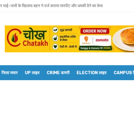
 भाई-भाभी के खिलाफ बहन ने दर्ज कराया मारपीट और धमकी देने का केस
वाराणसी मंडल के डीआरएम से बेल्थरारोड स्टेशन पर कई ट्रेनों के ठहराव की मांग
रवार को होगा उमाशंकर सिंह का अंतिम संस्कार, दुकानें बंद कर व्यापारियों ने दी श्रद्धांजलि
 विधानसभा से जुड़े थे उमाशंकर सिंह, पूरे सदन ने की थी जल्द स्वस्थ होने की कामना
छोटा भाई मानती थीं मायावती, राखी बांधने से लेकर परिवार को हिम्मत देने तक रहा खास रिश्ता
्य घोषित कर दिया था, सुप्रीम कोर्ट ने बहाल की विधानसभा सदस्यता
जिला जवार
UP लाइव
CRIME डायरी
ELECTION लाइव
CAMPUS रिप
शंकर सिंह का निधन, मायावती ने जताया शोक
ें सांप का कहर: झाड़-फूंक के चक्कर में महिला की मौत, परिवार की रक्षा में टॉमी ने गंवाई जान
 पकड़ने गए युवक की डूबने से मौत
त को दिव्यांगजन मोबाइल कोर्ट, समस्याओं का तुरंत मिलेगा समाधान