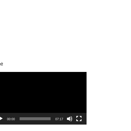
यो
eo
yer
00:00
07:17