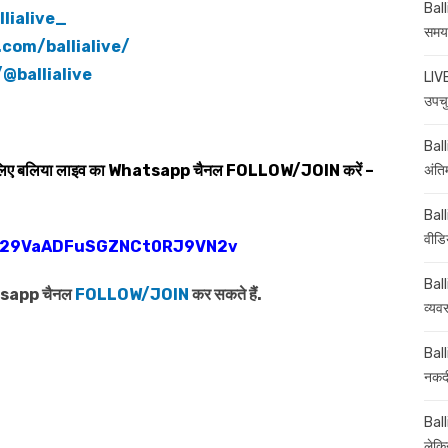
Ball
lialive_
समय-
com/ballialive/
@ballialive
LIVE
उपचु
Balli
 लिए बलिया लाइव का
Whatsapp
चैनल
FOLLOW/JOIN
करें –
अंति
Ball
वीडि
0029VaADFuSGZNCt0RJ9VN2v
Ball
atsapp चैनल
FOLLOW/JOIN
कर सकते हैं.
व्यव
Ball
नकदी
Ball
लेकिन