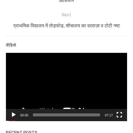
post:
आशियाने
Next
Next
प्राथमिक विद्यालय में तोड़फोड़, शौचालय का दरवाज़ा व टोटी नष्ट
post:
वीडियो
Video
Player
00:00
07:17
RECENT POSTS