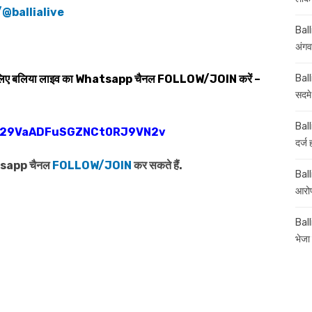
@ballialive
Ball
अंगव
Ball
 लिए बलिया लाइव का
Whatsapp
चैनल
FOLLOW/JOIN
करें –
सदमे
Ball
0029VaADFuSGZNCt0RJ9VN2v
दर्ज
atsapp चैनल
FOLLOW/JOIN
कर सकते हैं.
Balli
आरोप
Ball
भेजा 