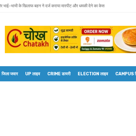
 भाई-भाभी के खिलाफ बहन ने दर्ज कराया मारपीट और धमकी देने का केस
वाराणसी मंडल के डीआरएम से बेल्थरारोड स्टेशन पर कई ट्रेनों के ठहराव की मांग
रवार को होगा उमाशंकर सिंह का अंतिम संस्कार, दुकानें बंद कर व्यापारियों ने दी श्रद्धांजलि
 विधानसभा से जुड़े थे उमाशंकर सिंह, पूरे सदन ने की थी जल्द स्वस्थ होने की कामना
छोटा भाई मानती थीं मायावती, राखी बांधने से लेकर परिवार को हिम्मत देने तक रहा खास रिश्ता
्य घोषित कर दिया था, सुप्रीम कोर्ट ने बहाल की विधानसभा सदस्यता
जिला जवार
UP लाइव
CRIME डायरी
ELECTION लाइव
CAMPUS रिप
शंकर सिंह का निधन, मायावती ने जताया शोक
में सांप का कहर: झाड़-फूंक के चक्कर में महिला की मौत, परिवार की रक्षा में टॉमी ने गंवाई जान
 पकड़ने गए युवक की डूबने से मौत
त को दिव्यांगजन मोबाइल कोर्ट, समस्याओं का तुरंत मिलेगा समाधान