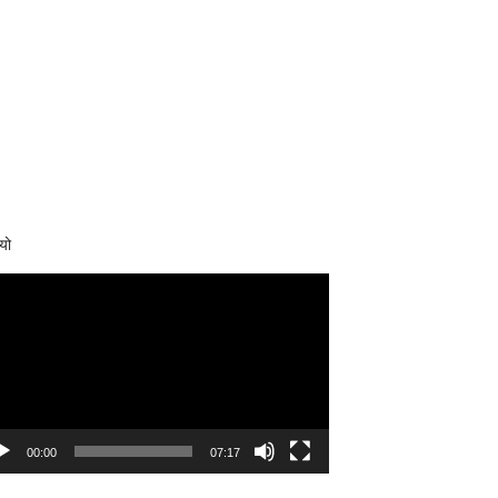
यो
eo
yer
00:00
07:17