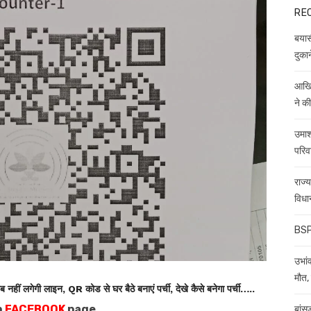
RE
बयास
दुकान
आखिर
ने क
उमाश
परिव
राज्
विधा
BSP 
उभांव
मौत, 
ं लगेगी लाइन, QR कोड से घर बैठे बनाएं पर्ची, देखे कैसे बनेगा पर्ची…..
n
FACEBOOK
page
बांस