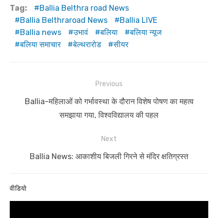
Tag:
Ballia Belthra road News
Ballia Belthraroad News
Ballia LIVE
Ballia news
उभावं
बलिया
बलिया न्यूज
बलिया समाचार
बेल्थरारोड
सीयर
Post
Previous
navigation
Previous
Ballia-महिलाओं को गर्भावस्था के दौरान विशेष पोषण का महत्व
post:
समझाया गया, विश्वविद्यालय की पहल
Next
Next
Ballia News: आकाशीय बिजली गिरने से मंदिर क्षतिग्रस्त
post:
वीडियो
Video
Player