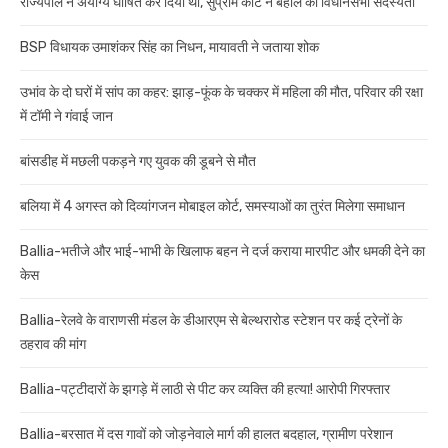
राज्यपाल ने अयोग्य घोषित कर दिया था, सुप्रीम कोर्ट ने बहाल की विधानसभा सदस्यता
BSP विधायक उमाशंकर सिंह का निधन, मायावती ने जताया शोक
उभांव के दो घरों में सांप का कहर: झाड़-फूंक के चक्कर में महिला की मौत, परिवार की रक्षा
में टॉमी ने गंवाई जान
बांसडीह में मछली पकड़ने गए युवक की डूबने से मौत
बलिया में 4 अगस्त को दिव्यांगजन मोबाइल कोर्ट, समस्याओं का तुरंत मिलेगा समाधान
Ballia-भतीजे और भाई-भाभी के खिलाफ बहन ने दर्ज कराया मारपीट और धमकी देने का
केस
Ballia-रेलवे के वाराणसी मंडल के डीआरएम से बेल्थरारोड स्टेशन पर कई ट्रेनों के
ठहराव की मांग
Ballia-पट्टीदारों के झगड़े में लाठी से पीट कर व्यक्ति की हत्या! आरोपी गिरफ्तार
Ballia-बरसात में दस गावों को जोड़नेवाले मार्ग की हालत बदहाल, ग्रामीण परेशान