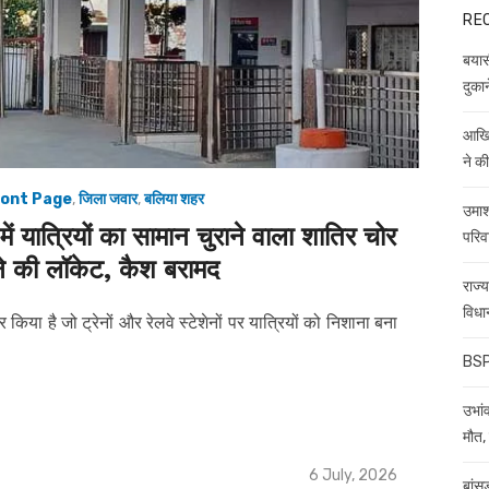
RE
बयास
दुकान
आखिर
ने क
ont Page
,
जिला जवार
,
बलिया शहर
उमाश
ें यात्रियों का सामान चुराने वाला शातिर चोर
परिव
ने की लॉकेट, कैश बरामद
राज्
विधा
या है जो ट्रेनों और रेलवे स्टेशेनों पर यात्रियों को निशाना बना
BSP 
उभांव
मौत, 
Posted
6 July, 2026
बांस