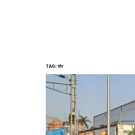
TAG:
चोर