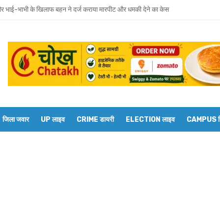
त को दिव्यांगजन मोबाइल कोर्ट, समस्याओं का तुरंत मिलेगा समाधान
 भाई-भाभी के खिलाफ बहन ने दर्ज कराया मारपीट और धमकी देने का केस
वाराणसी मंडल के डीआरएम से बेल्थरारोड स्टेशन पर कई ट्रेनों के ठहराव की मांग
रवार को होगा उमाशंकर सिंह का अंतिम संस्कार, दुकानें बंद कर व्यापारियों ने दी श्रद्धांजलि
 विधानसभा से जुड़े थे उमाशंकर सिंह, पूरे सदन ने की थी जल्द स्वस्थ होने की कामना
छोटा भाई मानती थीं मायावती, राखी बांधने से लेकर परिवार को हिम्मत देने तक रहा खास रिश्ता
जिला जवार
UP लाइव
CRIME डायरी
ELECTION लाइव
CAMPUS रिप
्य घोषित कर दिया था, सुप्रीम कोर्ट ने बहाल की विधानसभा सदस्यता
शंकर सिंह का निधन, मायावती ने जताया शोक
में सांप का कहर: झाड़-फूंक के चक्कर में महिला की मौत, परिवार की रक्षा में टॉमी ने गंवाई जान
 पकड़ने गए युवक की डूबने से मौत