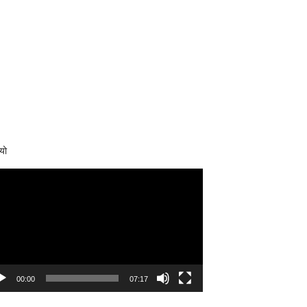
यो
eo
yer
00:00
07:17