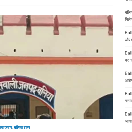
on
बलिय
मिले
Ball
और ध
Ball
पर कई
Balli
आरोप
Ball
ग्रा
Ball
आया,
ला जवार
,
बलिया शहर