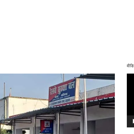
वीडि
Vid
Pla