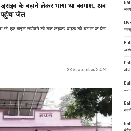
Ball
ड्राइव के बहाने लेकर भागा था बदमाश, अब
समय-
पहुंचा जेल
LIVE
़ा जो एक बाइक खरीदने की बात कहकर बाइक को चलाने के लिए
उपचु
Balli
अंति
Ball
Posted
28 September, 2024
वीडि
on
Ball
व्यव
Ball
नकदी
Ball
लेकिन