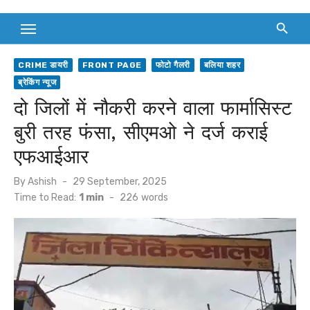
CRIME डायरी
FRONT PAGE
फोटो गैलरी
बलिया शहर
ब्रेकिंग न्यूज
दो जिलों में नौकरी करने वाला फार्मासिस्ट
बुरी तरह फंसा, सीएमओ ने दर्ज कराई
एफआईआर
Posted
By
Ashish
29 September, 2025
on
Time to Read:
1 min
-
226
words