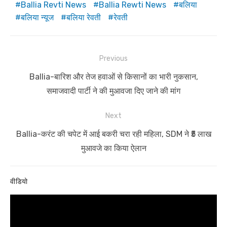
Ballia Revti News
Ballia Rewti News
बलिया
बलिया न्यूज
बलिया रेवती
रेवती
Post
Previous
navigation
Previous
Ballia-बारिश और तेज हवाओं से किसानों का भारी नुकसान,
post:
समाजवादी पार्टी ने की मुआवजा दिए जाने की मांग
Next
Next
Ballia-करंट की चपेट में आई बकरी चरा रही महिला, SDM ने ₹5 लाख
post:
मुआवजे का किया ऐलान
वीडियो
Video
Player