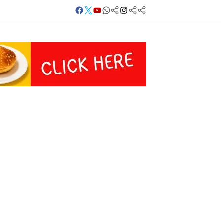
Facebook
Twitter
Youtube
Whatsapp
बलिया
Instagram
Telegram
Threads
लाइव
का
Whatsapp
चैनल
FOLLOW/JOIN
करें