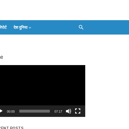
ोर्ट
देश दुनिया
Facebook
Twitter
Youtube
Whatsapp
बलिया
Instagram
Telegram
Threads
लाइव
का
Whatsapp
चैनल
यो
FOLLOW/JOIN
करें
eo
yer
00:00
07:17
CENT POSTS