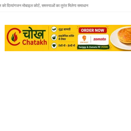
त को दिव्यांगजन मोबाइल कोर्ट, समस्याओं का तुरंत मिलेगा समाधान
 भाई-भाभी के खिलाफ बहन ने दर्ज कराया मारपीट और धमकी देने का केस
जूदगी में उमाशंकर सिंह को अंतिम विदाई, बेटे प्रिंस युकेश देंगे मुखाग्नि
रवार को होगा उमाशंकर सिंह का अंतिम संस्कार, दुकानें बंद कर व्यापारियों ने दी श्रद्धांजलि
 विधानसभा से जुड़े थे उमाशंकर सिंह, पूरे सदन ने की थी जल्द स्वस्थ होने की कामना
छोटा भाई मानती थीं मायावती, राखी बांधने से लेकर परिवार को हिम्मत देने तक रहा खास रिश्ता
्य घोषित कर दिया था, सुप्रीम कोर्ट ने बहाल की विधानसभा सदस्यता
शंकर सिंह का निधन, मायावती ने जताया शोक
में सांप का कहर: झाड़-फूंक के चक्कर में महिला की मौत, परिवार की रक्षा में टॉमी ने गंवाई जान
 पकड़ने गए युवक की डूबने से मौत