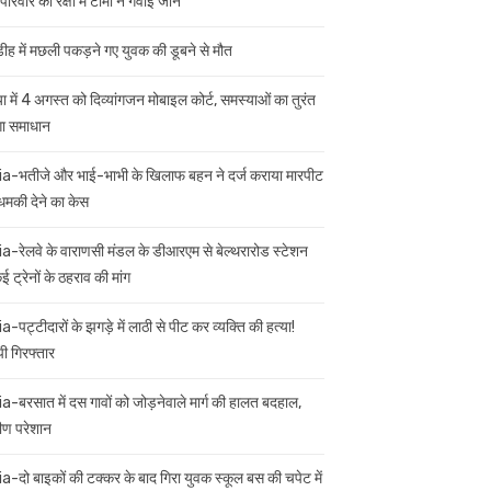
परिवार की रक्षा में टॉमी ने गंवाई जान
डीह में मछली पकड़ने गए युवक की डूबने से मौत
ा में 4 अगस्त को दिव्यांगजन मोबाइल कोर्ट, समस्याओं का तुरंत
गा समाधान
ia-भतीजे और भाई-भाभी के खिलाफ बहन ने दर्ज कराया मारपीट
मकी देने का केस
ia-रेलवे के वाराणसी मंडल के डीआरएम से बेल्थरारोड स्टेशन
 ट्रेनों के ठहराव की मांग
a-पट्टीदारों के झगड़े में लाठी से पीट कर व्यक्ति की हत्या!
ी गिरफ्तार
ia-बरसात में दस गावों को जोड़नेवाले मार्ग की हालत बदहाल,
मीण परेशान
ia-दो बाइकों की टक्कर के बाद गिरा युवक स्कूल बस की चपेट में