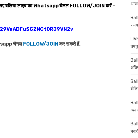
आया,
 लिए बलिया लाइव का
Whatsapp
चैनल
FOLLOW/JOIN
करें –
Ball
समय-
0029VaADFuSGZNCt0RJ9VN2v
LIVE
atsapp चैनल
FOLLOW/JOIN
कर सकते हैं.
उपचु
Balli
अंति
Ball
वीडि
Ball
व्यव
Ball
नकदी