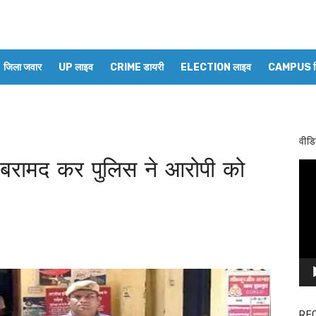
जिला जवार
UP लाइव
CRIME डायरी
ELECTION लाइव
CAMPUS रिप
वीडि
बरामद कर पुलिस ने आरोपी को
Vid
Pla
RE