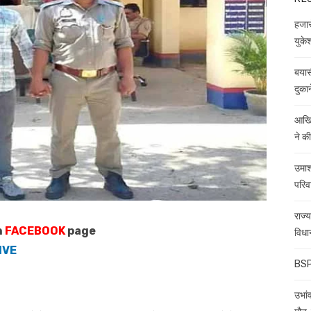
हजारो
युकेश
बयास
दुकान
आखिर
ने क
उमाश
परिव
राज्
n
FACEBOOK
page
विधा
IVE
BSP 
उभांव