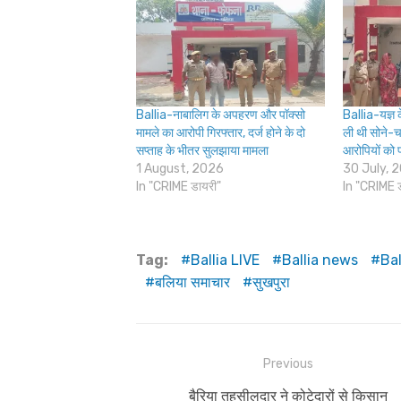
Ballia-नाबालिग के अपहरण और पॉक्सो
Ballia-यज्ञ क
मामले का आरोपी गिरफ्तार, दर्ज होने के दो
ली थी सोने-चा
सप्ताह के भीतर सुलझाया मामला
आरोपियों को 
1 August, 2026
30 July, 
In "CRIME डायरी"
In "CRIME 
Tag:
Ballia LIVE
Ballia news
Ba
बलिया समाचार
सुखपुरा
Post
Previous
navigation
Previous
बैरिया तहसीलदार ने कोटेदारों से किसान