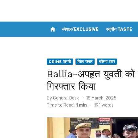
home
स्पेशल/EXCLUSIVE
स्क्रीन TASTE
CRIME डायरी
जिला जवार
बलिया शहर
Ballia-अपहृत युवती को 
गिरफ्तार किया
Posted
By
General Desk
18 March, 2025
on
Time to Read:
1 min
-
191
words