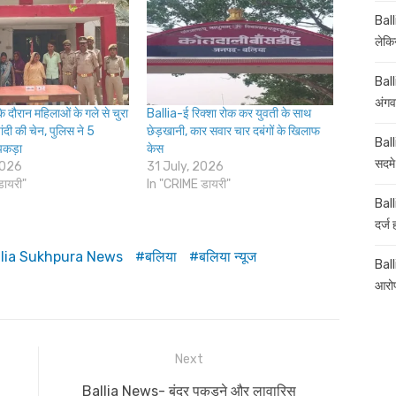
Ball
लेकिन
Ball
अंगव
े दौरान महिलाओं के गले से चुरा
Ballia-ई रिक्शा रोक कर युवती के साथ
ंदी की चेन, पुलिस ने 5
छेड़खानी, कार सवार चार दबंगों के खिलाफ
Ball
पकड़ा
केस
सदमे
2026
31 July, 2026
डायरी"
In "CRIME डायरी"
Ball
दर्ज
llia Sukhpura News
बलिया
बलिया न्यूज
Balli
आरोप
Next
Next
Ballia News- बंदर पकड़ने और लावारिस