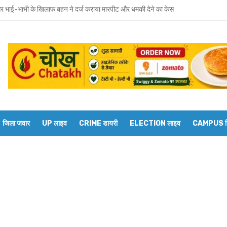
 भाई-भाभी के खिलाफ बहन ने दर्ज कराया मारपीट और धमकी देने का केस
वाराणसी मंडल के डीआरएम से बेल्थरारोड स्टेशन पर कई ट्रेनों के ठहराव की मांग
रवार को होगा उमाशंकर सिंह का अंतिम संस्कार, दुकानें बंद कर व्यापारियों ने दी श्रद्धांजलि
 विधानसभा से जुड़े थे उमाशंकर सिंह, पूरे सदन ने की थी जल्द स्वस्थ होने की कामना
छोटा भाई मानती थीं मायावती, राखी बांधने से लेकर परिवार को हिम्मत देने तक रहा खास रिश्ता
्य घोषित कर दिया था, सुप्रीम कोर्ट ने बहाल की विधानसभा सदस्यता
जिला जवार
UP लाइव
CRIME डायरी
ELECTION लाइव
CAMPUS रिप
शंकर सिंह का निधन, मायावती ने जताया शोक
ें सांप का कहर: झाड़-फूंक के चक्कर में महिला की मौत, परिवार की रक्षा में टॉमी ने गंवाई जान
 पकड़ने गए युवक की डूबने से मौत
त को दिव्यांगजन मोबाइल कोर्ट, समस्याओं का तुरंत मिलेगा समाधान