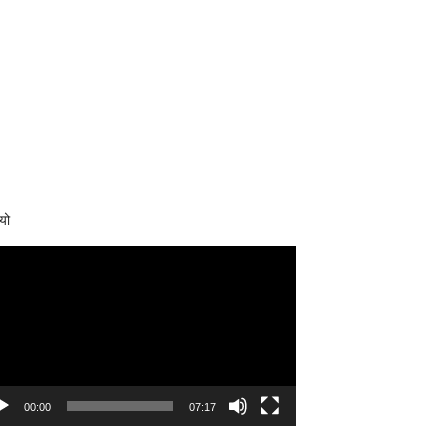
यो
eo
yer
00:00
07:17