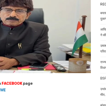
RE
बयास
दुकान
आखिर
ने क
उमाश
परिव
राज्
विधा
BSP 
n
FACEBOOK
page
उभांव
IVE
मौत, 
बांस