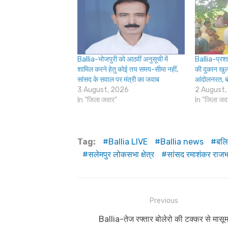
Ballia-भोजपुरी को आठवीं अनुसूची में
Ballia-प्रशा
शामिल करने हेतु कोई तय समय-सीमा नहीं,
की दुकान खुल
सांसद के सवाल पर मंत्री का जवाब
आंदोलनरत, बोले
3 August, 2026
2 August,
In "जिला जवार"
In "जिला जव
Tag:
Ballia LIVE
Ballia news
बलि
सलेमपुर लोकसभा क्षेत्र
सांसद रमाशंकर राज
Post
Previous
navigation
Previous
Ballia-तेज रफ्तार बोलेरो की टक्कर से मासू