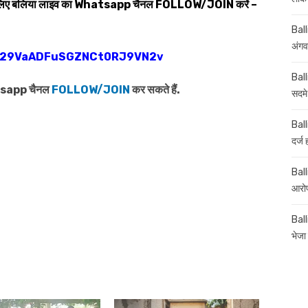
 लिए बलिया लाइव का
Whatsapp
चैनल
FOLLOW/JOIN
करें –
Ball
अंगव
0029VaADFuSGZNCt0RJ9VN2v
Ball
atsapp चैनल
FOLLOW/JOIN
कर सकते हैं.
सदमे
Ball
दर्ज
Balli
आरोप
Ball
भेजा 