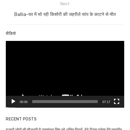
Next
Next
Ballia-घर में सो रही किशोरी की जहरीले सांप के काटने से मौत
post:
वीडियो
Video
Player
00:00
07:17
RECENT POSTS
हजारों लोगों की मौजूदगी में उमाशंकर सिंह को अंतिम विदाई, बेटे प्रिंस युकेश देंगे मुखाग्नि