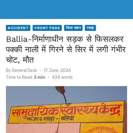
ACCIDENT
FRONT PAGE
जिला जवार
रसड़ा
Ballia-निर्माणाधीन सड़क से फिसलकर
पक्की नाली में गिरने से सिर में लगी गंभीर
चोट, मौत
Posted
By
General Desk
17 June, 2026
on
Time to Read:
2 min
-
434
words