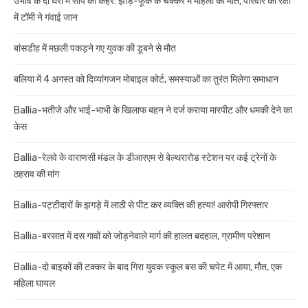
उभांव के दो घरों में सांप का कहर: झाड़-फूंक के चक्कर में महिला की मौत, परिवार की रक्षा
में टॉमी ने गंवाई जान
बांसडीह में मछली पकड़ने गए युवक की डूबने से मौत
बलिया में 4 अगस्त को दिव्यांगजन मोबाइल कोर्ट, समस्याओं का तुरंत मिलेगा समाधान
Ballia-भतीजे और भाई-भाभी के खिलाफ बहन ने दर्ज कराया मारपीट और धमकी देने का
केस
Ballia-रेलवे के वाराणसी मंडल के डीआरएम से बेल्थरारोड स्टेशन पर कई ट्रेनों के
ठहराव की मांग
Ballia-पट्टीदारों के झगड़े में लाठी से पीट कर व्यक्ति की हत्या! आरोपी गिरफ्तार
Ballia-बरसात में दस गावों को जोड़नेवाले मार्ग की हालत बदहाल, ग्रामीण परेशान
Ballia-दो बाइकों की टक्कर के बाद गिरा युवक स्कूल बस की चपेट में आया, मौत, एक
महिला घायल