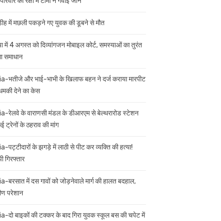
परिवार की रक्षा में टॉमी ने गंवाई जान
डीह में मछली पकड़ने गए युवक की डूबने से मौत
ा में 4 अगस्त को दिव्यांगजन मोबाइल कोर्ट, समस्याओं का तुरंत
गा समाधान
ia-भतीजे और भाई-भाभी के खिलाफ बहन ने दर्ज कराया मारपीट
मकी देने का केस
ia-रेलवे के वाराणसी मंडल के डीआरएम से बेल्थरारोड स्टेशन
 ट्रेनों के ठहराव की मांग
a-पट्टीदारों के झगड़े में लाठी से पीट कर व्यक्ति की हत्या!
ी गिरफ्तार
ia-बरसात में दस गावों को जोड़नेवाले मार्ग की हालत बदहाल,
मीण परेशान
ia-दो बाइकों की टक्कर के बाद गिरा युवक स्कूल बस की चपेट में