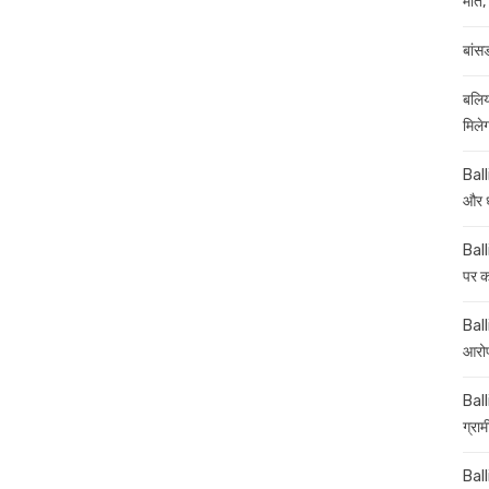
मौत, 
बांस
बलिय
मिले
Ball
और ध
Ball
पर कई
Balli
आरोप
Ball
ग्रा
Ball