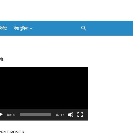
ोर्ट
देश दुनिया
Facebook
Twitter
Youtube
Whatsapp
बलिया
Instagram
Telegram
Threads
लाइव
का
Whatsapp
चैनल
यो
FOLLOW/JOIN
करें
eo
yer
00:00
07:17
CENT POSTS