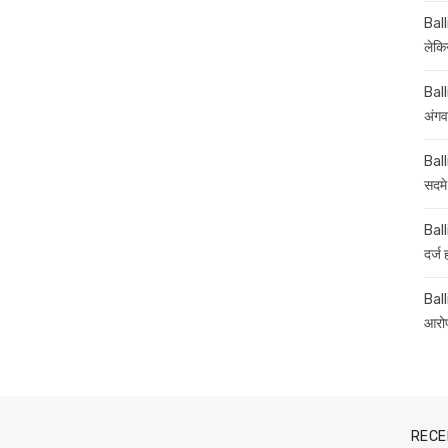
Ball
लेकिन
Ball
अंगव
Ball
सदमे
Ball
दर्ज
Balli
आरोप
RECE