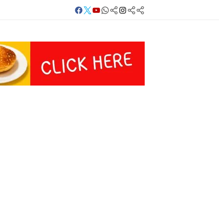
Facebook
Twitter
Youtube
Whatsapp
बलिया
Instagram
Telegram
Threads
लाइव
का
Whatsapp
चैनल
FOLLOW/JOIN
करें