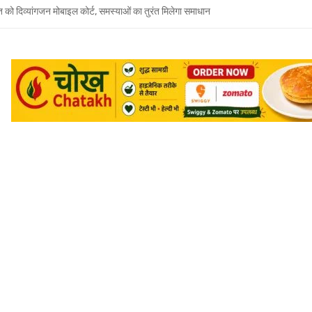
त को दिव्यांगजन मोबाइल कोर्ट, समस्याओं का तुरंत मिलेगा समाधान
 भाई-भाभी के खिलाफ बहन ने दर्ज कराया मारपीट और धमकी देने का केस
जूदगी में उमाशंकर सिंह को अंतिम विदाई, बेटे प्रिंस युकेश देंगे मुखाग्नि
रवार को होगा उमाशंकर सिंह का अंतिम संस्कार, दुकानें बंद कर व्यापारियों ने दी श्रद्धांजलि
 विधानसभा से जुड़े थे उमाशंकर सिंह, पूरे सदन ने की थी जल्द स्वस्थ होने की कामना
छोटा भाई मानती थीं मायावती, राखी बांधने से लेकर परिवार को हिम्मत देने तक रहा खास रिश्ता
्य घोषित कर दिया था, सुप्रीम कोर्ट ने बहाल की विधानसभा सदस्यता
शंकर सिंह का निधन, मायावती ने जताया शोक
में सांप का कहर: झाड़-फूंक के चक्कर में महिला की मौत, परिवार की रक्षा में टॉमी ने गंवाई जान
 पकड़ने गए युवक की डूबने से मौत