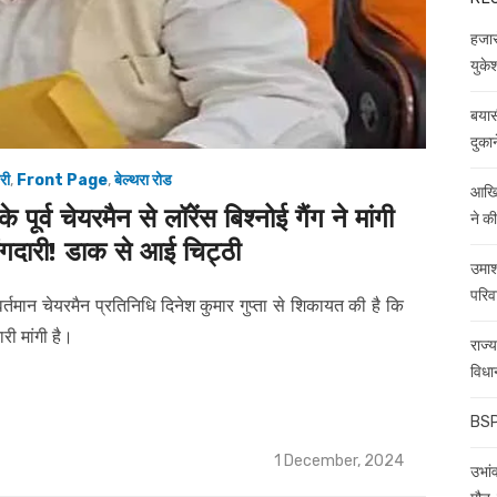
हजारो
युकेश
बयास
दुकान
री
,
Front Page
,
बेल्थरा रोड
आखिर
्व चेयरमैन से लॉरेंस बिश्नोई गैंग ने मांगी
ने क
ंगदारी! डाक से आई चिट्ठी
उमाश
परिव
वर्तमान चेयरमैन प्रतिनिधि दिनेश कुमार गुप्ता से शिकायत की है कि
री मांगी है।
राज्
विधा
BSP 
Posted
1 December, 2024
उभांव
on