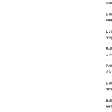
आया,
Ball
समय-
LIVE
उपचु
Balli
अंति
Ball
वीडि
Ball
व्यव
Ball
नकदी