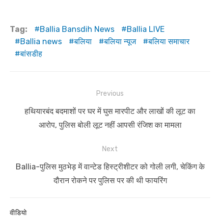
Tag:
Ballia Bansdih News
Ballia LIVE
Ballia news
बलिया
बलिया न्यूज
बलिया समाचार
बांसडीह
Post
Previous
navigation
Previous
हथियारबंद बदमाशों पर घर में घुस मारपीट और लाखों की लूट का
post:
आरोप, पुलिस बोली लूट नहीं आपसी रंजिश का मामला
Next
Next
Ballia-पुलिस मुठभेड़ में वान्टेड हिस्ट्रीशीटर को गोली लगी, चेकिंग के
post:
दौरान रोकने पर पुलिस पर की थी फायरिंग
वीडियो