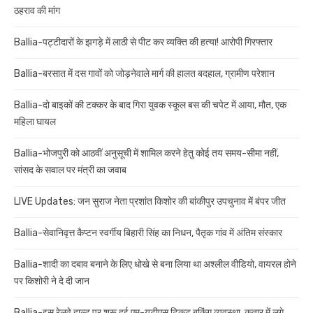
ठहराव की मांग
Ballia-पट्टीदारों के झगड़े में लाठी से पीट कर व्यक्ति की हत्या! आरोपी गिरफ्तार
Ballia-बरसात में दस गावों को जोड़नेवाले मार्ग की हालत बदहाल, ग्रामीण परेशान
Ballia-दो बाइकों की टक्कर के बाद गिरा युवक स्कूल बस की चपेट में आया, मौत, एक
महिला घायल
Ballia-भोजपुरी को आठवीं अनुसूची में शामिल करने हेतु कोई तय समय-सीमा नहीं,
सांसद के सवाल पर मंत्री का जवाब
LIVE Updates: जन सुराज नेता प्रशांत किशोर की बांकीपुर उपचुनाव में बंपर जीत
Ballia-सेवानिवृत्त कैप्टन स्वर्गीय बिहारी सिंह का निधन, पैतृक गांव में अंतिम संस्कार
Ballia-शादी का दबाव बनाने के लिए धोखे से बना लिया था अश्लील वीडियो, वायरल होने
पर किशोरी ने दे दी जान
Ballia-इस रेलवे हाल्ट पर शुरू हुई एम-यूटीएस टिकट बुकिंग व्यवस्था, कतार में लगे