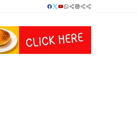
Facebook
Twitter
Youtube
Whatsapp
बलिया
Instagram
Telegram
Threads
लाइव
का
Whatsapp
चैनल
FOLLOW/JOIN
करें