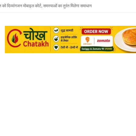
त को दिव्यांगजन मोबाइल कोर्ट, समस्याओं का तुरंत मिलेगा समाधान
 भाई-भाभी के खिलाफ बहन ने दर्ज कराया मारपीट और धमकी देने का केस
जूदगी में उमाशंकर सिंह को अंतिम विदाई, बेटे प्रिंस युकेश देंगे मुखाग्नि
रवार को होगा उमाशंकर सिंह का अंतिम संस्कार, दुकानें बंद कर व्यापारियों ने दी श्रद्धांजलि
 विधानसभा से जुड़े थे उमाशंकर सिंह, पूरे सदन ने की थी जल्द स्वस्थ होने की कामना
छोटा भाई मानती थीं मायावती, राखी बांधने से लेकर परिवार को हिम्मत देने तक रहा खास रिश्ता
्य घोषित कर दिया था, सुप्रीम कोर्ट ने बहाल की विधानसभा सदस्यता
शंकर सिंह का निधन, मायावती ने जताया शोक
में सांप का कहर: झाड़-फूंक के चक्कर में महिला की मौत, परिवार की रक्षा में टॉमी ने गंवाई जान
 पकड़ने गए युवक की डूबने से मौत