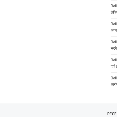
Ball
लेकिन
Ball
अंगव
Ball
सदमे
Ball
दर्ज
Balli
आरोप
RECE