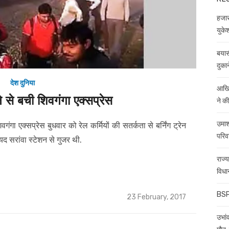
हजारो
युकेश
बयास
दुकान
देश दुनिया
आखिर
ने से बची शिवगंगा एक्सप्रेस
ने क
उमाश
ा एक्सप्रेस बुधवार को रेल कर्मियों की सतर्कता से बर्निंग ट्रेन
परिव
यद सरांवा स्टेशन से गुजर थी.
राज्
विधा
BSP 
Posted
23 February, 2017
on
उभांव