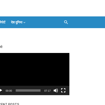
ोर्ट
देश दुनिया
Facebook
Twitter
Youtube
Whatsapp
बलिया
Instagram
Telegram
Threads
लाइव
का
Whatsapp
चैनल
यो
FOLLOW/JOIN
करें
eo
yer
00:00
07:17
CENT POSTS