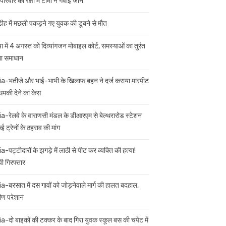
परिवार की रक्षा में टॉमी ने गंवाई जान
डीह में मछली पकड़ने गए युवक की डूबने से मौत
ा में 4 अगस्त को दिव्यांगजन मोबाइल कोर्ट, समस्याओं का तुरंत
गा समाधान
ia-भतीजे और भाई-भाभी के खिलाफ बहन ने दर्ज कराया मारपीट
मकी देने का केस
ia-रेलवे के वाराणसी मंडल के डीआरएम से बेल्थरारोड स्टेशन
 ट्रेनों के ठहराव की मांग
a-पट्टीदारों के झगड़े में लाठी से पीट कर व्यक्ति की हत्या!
ी गिरफ्तार
ia-बरसात में दस गावों को जोड़नेवाले मार्ग की हालत बदहाल,
मीण परेशान
ia-दो बाइकों की टक्कर के बाद गिरा युवक स्कूल बस की चपेट में