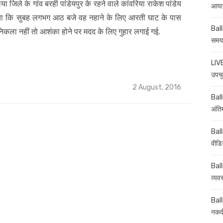
या जिले के गांव बरही पांडेयपुर के रहने वाले कांवरिया राकेश पांडेय
आया,
ताया कि सुबह लगभग आठ बजे वह नहाने के लिए आरती घाट के पास
Ball
िकला नहीं तो आशंका होने पर मदद के लिए गुहार लगाई गई.
समय-
LIVE
उपचु
Posted
2 August, 2016
on
Balli
अंति
Ball
वीडि
Ball
व्यव
Ball
नकदी