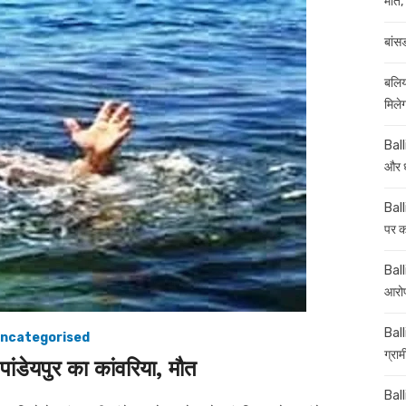
मौत, 
बांस
बलिय
मिले
Ball
और ध
Ball
पर कई
Balli
आरोप
Ball
ncategorised
ग्रा
 पांडेयपुर का कांवरिया, मौत
Ball