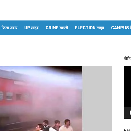
जिला जवार
UP लाइव
CRIME डायरी
ELECTION लाइव
CAMPUS रिप
वीडि
Vid
Pla
RE