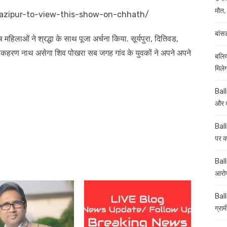
मौत, 
ghazipur-to-view-this-show-on-chhath/
बांस
हिलाओं ने श्रद्धा के साथ पूजा अर्चना किया. सूर्यपुरा, दितिवड,
 शोकहरण नाथ असेगा शिव पोखरा सब जगह गांव के युवकों ने अपने अपने
बलिय
मिले
Ball
और ध
Ball
पर कई
Balli
आरोप
Ball
ग्रा