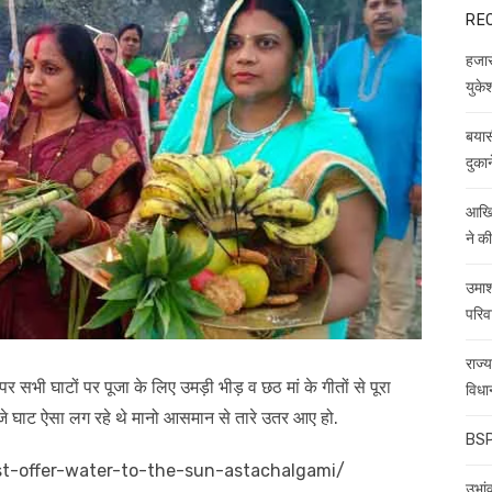
RE
हजारो
युकेश
बयास
दुकान
आखिर
ने क
उमाश
परिव
राज्
र पर सभी घाटों पर पूजा के लिए उमड़ी भीड़ व छठ मां के गीतों से पूरा
विधा
जे घाट ऐसा लग रहे थे मानो आसमान से तारे उतर आए हो.
BSP 
irst-offer-water-to-the-sun-astachalgami/
उभांव