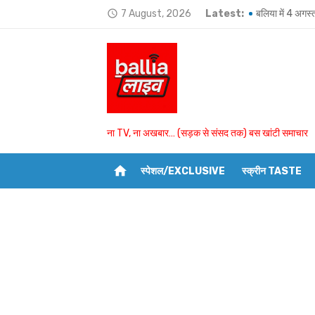
Skip
7 August, 2026
Latest:
बलिया में 4 अगस्
access_time
to
Ballia-भतीजे और
content
हजारों लोगों की मौ
बयासी घाट पर शुक्
आखिरी बार ऑनलाइन
ना TV, ना अखबार… (सड़क से संसद तक) बस खांटी समाचार
उमाशंकर सिंह को 
home
स्पेशल/EXCLUSIVE
स्क्रीन TASTE
राज्यपाल ने अयोग
BSP विधायक उमा
उभांव के दो घरों म
बांसडीह में मछली