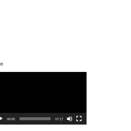
यो
eo
yer
00:00
07:17