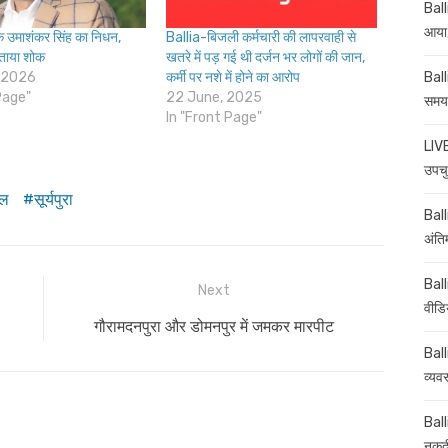
Ball
आया,
उमाशंकर सिंह का निधन,
Ballia-बिजली कर्मचारी की लापरवाही से
जताया शोक
खतरे में पड़ गई थी दर्जन भर लोगों की जान,
Ball
 2026
कर्मी पर नशे में होने का आरोप
Page"
22 June, 2025
समय-
In "Front Page"
LIVE
उपचु
ाल
सूर्यपुरा
Balli
अंति
Ball
Next
वीडि
Next
गौरामदनपुरा और डोमनपुर में जमकर मारपीट
post:
Ball
व्यव
Ball
नकदी