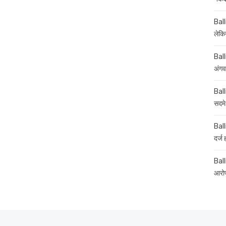
Ball
लेकिन
Ball
अंगव
Ball
सदमे
Ball
दर्ज
Balli
आरोप