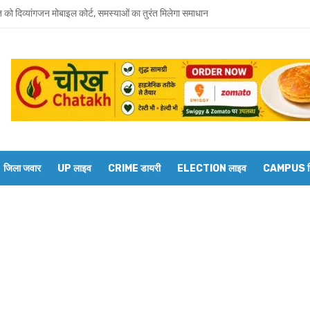
त को दिव्यांगजन मोबाइल कोर्ट, समस्याओं का तुरंत मिलेगा समाधान
 भाई-भाभी के खिलाफ बहन ने दर्ज कराया मारपीट और धमकी देने का केस
जूदगी में उमाशंकर सिंह को अंतिम विदाई, बेटे प्रिंस युकेश देंगे मुखाग्नि
रवार को होगा उमाशंकर सिंह का अंतिम संस्कार, दुकानें बंद कर व्यापारियों ने दी श्रद्धांजलि
 विधानसभा से जुड़े थे उमाशंकर सिंह, पूरे सदन ने की थी जल्द स्वस्थ होने की कामना
छोटा भाई मानती थीं मायावती, राखी बांधने से लेकर परिवार को हिम्मत देने तक रहा खास रिश्ता
जिला जवार
UP लाइव
CRIME डायरी
ELECTION लाइव
CAMPUS रिप
्य घोषित कर दिया था, सुप्रीम कोर्ट ने बहाल की विधानसभा सदस्यता
शंकर सिंह का निधन, मायावती ने जताया शोक
ें सांप का कहर: झाड़-फूंक के चक्कर में महिला की मौत, परिवार की रक्षा में टॉमी ने गंवाई जान
 पकड़ने गए युवक की डूबने से मौत