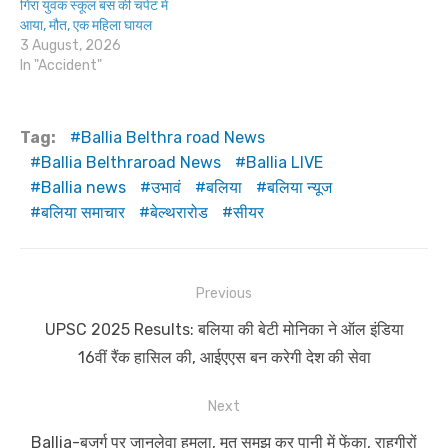
गिरा युवक स्कूल बस की चपेट में
आया, मौत, एक महिला घायल
3 August, 2026
In "Accident"
Tag:
Ballia Belthra road News
Ballia Belthraroad News
Ballia LIVE
Ballia news
उभावं
बलिया
बलिया न्यूज
बलिया समाचार
बेल्थरारोड
सीयर
Post
Previous
navigation
Previous
UPSC 2025 Results: बलिया की बेटी मोनिका ने ऑल इंडिया
post:
16वीं रैंक हासिल की, आईएएस बन करेगी देश की सेवा
Next
Next
Ballia-बुजुर्ग पर जानलेवा हमला, मृत समझ कर पानी में फेंका, राहगीरों