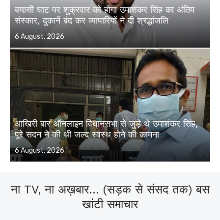
बयासी घाट पर शुक्रवार को होगा उमाशंकर सिंह का अंतिम
संस्कार, दुकानें बंद कर व्यापारियों ने दी श्रद्धांजलि
Posted
6 August, 2026
on
आखिरी बार ऑनलाइन विधानसभा से जुड़े थे उमाशंकर सिंह,
पूरे सदन ने की थी जल्द स्वस्थ होने की कामना
Posted
6 August, 2026
on
ना TV, ना अख़बार... (सड़क से संसद तक) बस
खांटी समाचार