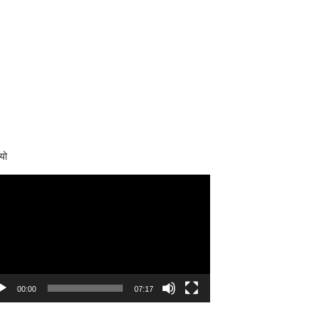
यो
eo
yer
00:00
07:17