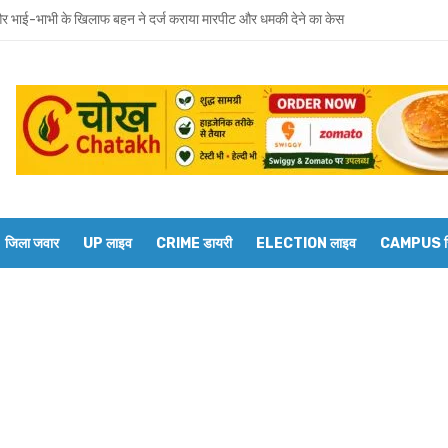
 भाई-भाभी के खिलाफ बहन ने दर्ज कराया मारपीट और धमकी देने का केस
वाराणसी मंडल के डीआरएम से बेल्थरारोड स्टेशन पर कई ट्रेनों के ठहराव की मांग
रवार को होगा उमाशंकर सिंह का अंतिम संस्कार, दुकानें बंद कर व्यापारियों ने दी श्रद्धांजलि
 विधानसभा से जुड़े थे उमाशंकर सिंह, पूरे सदन ने की थी जल्द स्वस्थ होने की कामना
छोटा भाई मानती थीं मायावती, राखी बांधने से लेकर परिवार को हिम्मत देने तक रहा खास रिश्ता
्य घोषित कर दिया था, सुप्रीम कोर्ट ने बहाल की विधानसभा सदस्यता
जिला जवार
UP लाइव
CRIME डायरी
ELECTION लाइव
CAMPUS रिप
शंकर सिंह का निधन, मायावती ने जताया शोक
में सांप का कहर: झाड़-फूंक के चक्कर में महिला की मौत, परिवार की रक्षा में टॉमी ने गंवाई जान
 पकड़ने गए युवक की डूबने से मौत
त को दिव्यांगजन मोबाइल कोर्ट, समस्याओं का तुरंत मिलेगा समाधान