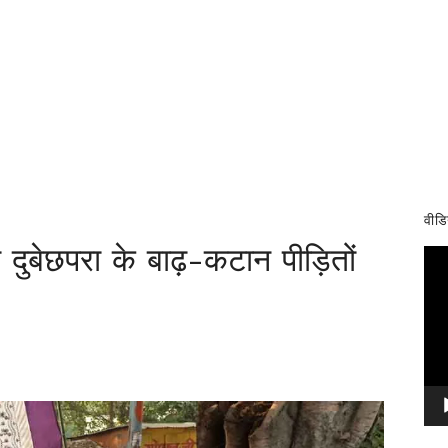
वीडि
दुबेछपरा के बाढ़-कटान पीड़ितों
Vid
Pla