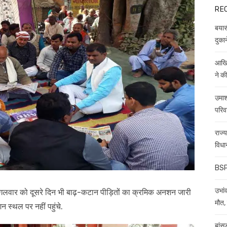
RE
बयास
दुकान
आखिर
ने क
उमाश
परिव
राज्
विधा
BSP 
उभांव
मंगलवार को दूसरे दिन भी बाढ़-कटान पीड़ितों का क्रमिक अनशन जारी
मौत, 
स्थल पर नहीं पहुंचे.
बांस