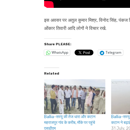
इस अवसर पर अतुल कुमार मिश्र, विनोद सिंह, पंकज ति
ओंकार तिवारी आदि लोगों ने विचार रखे.
Share PLEASE:
WhatsApp
Telegram
Related
Ballia-सरयू की तेज धारा और कटान
Ballia-सरय
महराजपुर गांव के करीब, मौके पर पहुंचे
कटान ने बढ़ाई 
एसडीएम
31 July, 