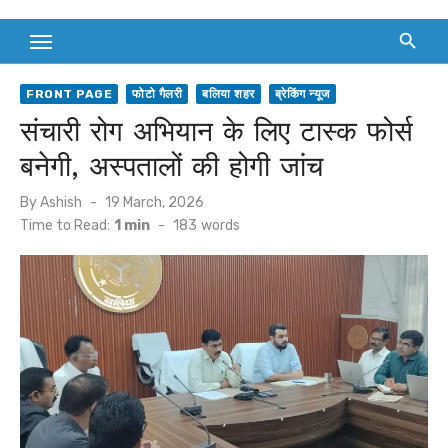
FRONT PAGE
फोटो गैलरी
बलिया शहर
ब्रेकिंग न्यूज
संचारी रोग अभियान के लिए टास्क फोर्स
बनेगी, अस्पतालों की होगी जांच
Posted
By
Ashish
19 March, 2026
on
Time to Read:
1 min
-
183
words