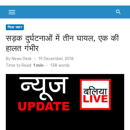
जिला जवार
सड़क दुर्घटनाओं में तीन घायल, एक की
हालत गंभीर
Posted
By
News Desk
19 December, 2016
on
Time to Read:
1 min
-
138
words