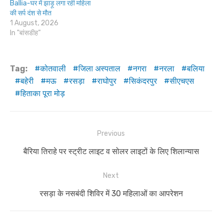
Ballia-घर में झाड़ू लगा रही महिला
की सर्प दंश से मौत
1 August, 2026
In "बांसडीह"
Tag:
कोतवाली
जिला अस्पताल
नगरा
नरला
बलिया
बहेरी
मऊ
रसड़ा
राघोपुर
सिकंदरपुर
सीएचएस
हिताका पूरा मोड़
Post
Previous
navigation
Previous
बैरिया तिराहे पर स्ट्रीट लाइट व सोलर लाइटों के लिए शिलान्यास
post:
Next
Next
रसड़ा के नसबंदी शिविर में 30 महिलाओं का आपरेशन
post: