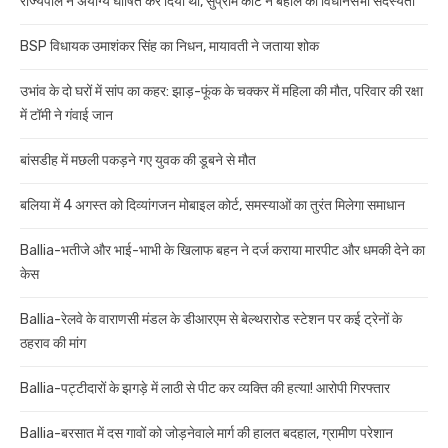
राज्यपाल ने अयोग्य घोषित कर दिया था, सुप्रीम कोर्ट ने बहाल की विधानसभा सदस्यता
BSP विधायक उमाशंकर सिंह का निधन, मायावती ने जताया शोक
उभांव के दो घरों में सांप का कहर: झाड़-फूंक के चक्कर में महिला की मौत, परिवार की रक्षा
में टॉमी ने गंवाई जान
बांसडीह में मछली पकड़ने गए युवक की डूबने से मौत
बलिया में 4 अगस्त को दिव्यांगजन मोबाइल कोर्ट, समस्याओं का तुरंत मिलेगा समाधान
Ballia-भतीजे और भाई-भाभी के खिलाफ बहन ने दर्ज कराया मारपीट और धमकी देने का
केस
Ballia-रेलवे के वाराणसी मंडल के डीआरएम से बेल्थरारोड स्टेशन पर कई ट्रेनों के
ठहराव की मांग
Ballia-पट्टीदारों के झगड़े में लाठी से पीट कर व्यक्ति की हत्या! आरोपी गिरफ्तार
Ballia-बरसात में दस गावों को जोड़नेवाले मार्ग की हालत बदहाल, ग्रामीण परेशान