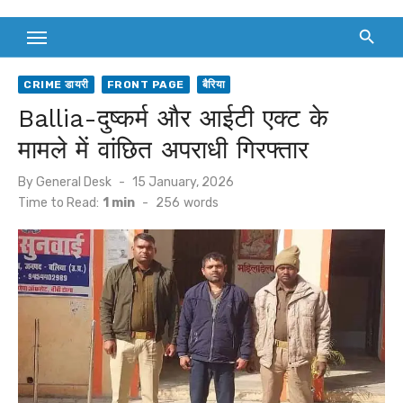
CRIME डायरी
FRONT PAGE
बैरिया
Ballia-दुष्कर्म और आईटी एक्ट के
मामले में वांछित अपराधी गिरफ्तार
Posted
By
General Desk
15 January, 2026
on
Time to Read:
1 min
-
256
words