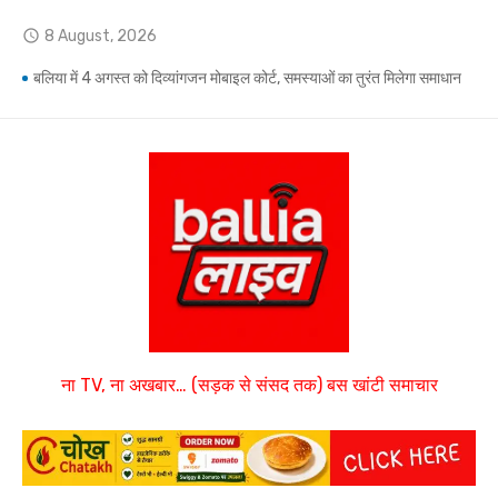
Skip
8 August, 2026
access_time
to
content
बलिया में 4 अगस्त को दिव्यांगजन मोबाइल कोर्ट, समस्याओं का तुरंत मिलेगा समाधान
Ballia-भतीजे और भाई-भाभी के खिलाफ बहन ने दर्ज कराया मारपीट और धमकी देने का केस
हजारों लोगों की मौजूदगी में उमाशंकर सिंह को अंतिम विदाई, बेटे प्रिंस युकेश देंगे मुखाग्नि
बयासी घाट पर शुक्रवार को होगा उमाशंकर सिंह का अंतिम संस्कार, दुकानें बंद कर व्यापारियों ने दी श्रद्धांजलि
आखिरी बार ऑनलाइन विधानसभा से जुड़े थे उमाशंकर सिंह, पूरे सदन ने की थी जल्द स्वस्थ होने की कामना
उमाशंकर सिंह को छोटा भाई मानती थीं मायावती, राखी बांधने से लेकर परिवार को हिम्मत देने तक रहा खास रिश्ता
राज्यपाल ने अयोग्य घोषित कर दिया था, सुप्रीम कोर्ट ने बहाल की विधानसभा सदस्यता
ना TV, ना अखबार… (सड़क से संसद तक) बस खांटी समाचार
BSP विधायक उमाशंकर सिंह का निधन, मायावती ने जताया शोक
उभांव के दो घरों में सांप का कहर: झाड़-फूंक के चक्कर में महिला की मौत, परिवार की रक्षा में टॉमी ने गंवाई जान
बांसडीह में मछली पकड़ने गए युवक की डूबने से मौत