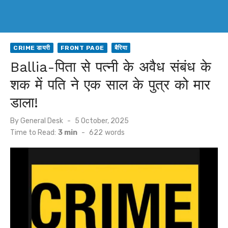
CRIME डायरी
FRONT PAGE
बैरिया
Ballia-पिता से पत्नी के अवैध संबंध के
शक में पति ने एक साल के पुत्र को मार
डाला!
Posted
By
General Desk
5 October, 2025
on
Time to Read:
3 min
-
622
words