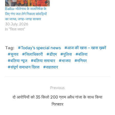
Ballia-भोलेनाथ के जलाभिषेक के
लिए गंगा जल लेने निकला कांवड़ियों
का जत्था, जगह-जगह सत्कार
30 July, 2026
In "जिला जवार"
Tag:
Today's special news
आज की खास – खास ख़बरें
चुनाव
जिलाधिकारी
डीएम
पुलिस
बलिया
बलिया न्यूज
बलिया समाचार
भाजपा
मनियर
संपूर्ण समाधान दिवस
सहतवार
Post
Previous
navigation
Previous
दो आरोपियों को 35 किलो 200 ग्राम अवैध गांजा के साथ किया
post:
गिरफ्तार