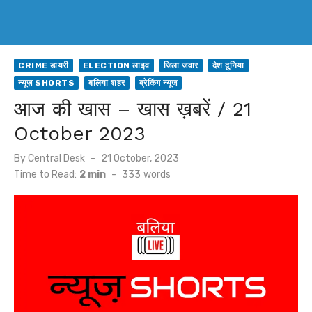
CRIME डायरी
ELECTION लाइव
जिला जवार
देश दुनिया
न्यूज़ SHORTS
बलिया शहर
ब्रेकिंग न्यूज
आज की खास – खास ख़बरें / 21
October 2023
Posted
By
Central Desk
21 October, 2023
on
Time to Read:
2 min
-
333
words