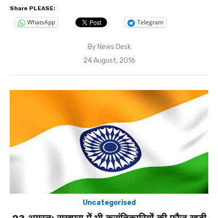
Share PLEASE:
WhatsApp
Telegram
By
News Desk
Posted
24 August, 2016
on
Uncategorised