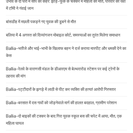
उभांव के दो घरों में सांप का कहर: झाड़-फूंक के चक्कर में महिला की मौत, परिवार की रक्षा
में टॉमी ने गंवाई जान
बांसडीह में मछली पकड़ने गए युवक की डूबने से मौत
बलिया में 4 अगस्त को दिव्यांगजन मोबाइल कोर्ट, समस्याओं का तुरंत मिलेगा समाधान
Ballia-भतीजे और भाई-भाभी के खिलाफ बहन ने दर्ज कराया मारपीट और धमकी देने का
केस
Ballia-रेलवे के वाराणसी मंडल के डीआरएम से बेल्थरारोड स्टेशन पर कई ट्रेनों के
ठहराव की मांग
Ballia-पट्टीदारों के झगड़े में लाठी से पीट कर व्यक्ति की हत्या! आरोपी गिरफ्तार
Ballia-बरसात में दस गावों को जोड़नेवाले मार्ग की हालत बदहाल, ग्रामीण परेशान
Ballia-दो बाइकों की टक्कर के बाद गिरा युवक स्कूल बस की चपेट में आया, मौत, एक
महिला घायल