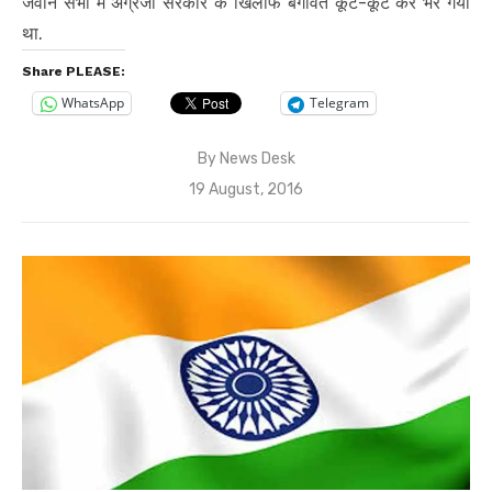
जवान सभी में अंग्रेजी सरकार के खिलाफ बगावत कूट-कूट कर भर गया
था.
Share PLEASE:
WhatsApp
Telegram
By
News Desk
Posted
19 August, 2016
on