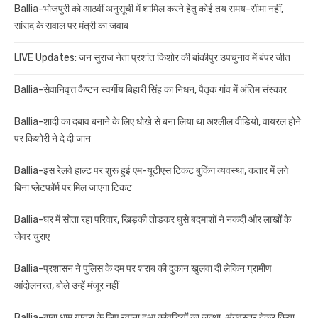
Ballia-भोजपुरी को आठवीं अनुसूची में शामिल करने हेतु कोई तय समय-सीमा नहीं,
सांसद के सवाल पर मंत्री का जवाब
LIVE Updates: जन सुराज नेता प्रशांत किशोर की बांकीपुर उपचुनाव में बंपर जीत
Ballia-सेवानिवृत्त कैप्टन स्वर्गीय बिहारी सिंह का निधन, पैतृक गांव में अंतिम संस्कार
Ballia-शादी का दबाव बनाने के लिए धोखे से बना लिया था अश्लील वीडियो, वायरल होने
पर किशोरी ने दे दी जान
Ballia-इस रेलवे हाल्ट पर शुरू हुई एम-यूटीएस टिकट बुकिंग व्यवस्था, कतार में लगे
बिना प्लेटफॉर्म पर मिल जाएगा टिकट
Ballia-घर में सोता रहा परिवार, खिड़की तोड़कर घुसे बदमाशों ने नकदी और लाखों के
जेवर चुराए
Ballia-प्रशासन ने पुलिस के दम पर शराब की दुकान खुलवा दी लेकिन ग्रामीण
आंदोलनरत, बोले उन्हें मंजूर नहीं
Ballia-बाबा धाम यात्रा के लिए रवाना हुआ कांवड़ियों का जत्था, अंगवस्त्र देकर किया