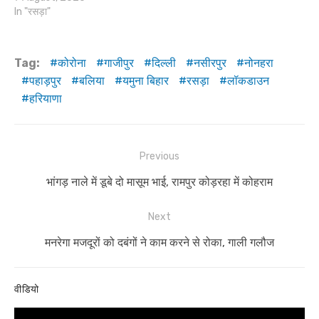
In "रसड़ा"
Tag:
कोरोना
गाजीपुर
दिल्ली
नसीरपुर
नोनहरा
पहाड़पुर
बलिया
यमुना बिहार
रसड़ा
लॉकडाउन
हरियाणा
Post
Previous
navigation
Previous
भांगड़ नाले में डूबे दो मासूम भाई, रामपुर कोड़रहा में कोहराम
post:
Next
Next
मनरेगा मजदूरों को दबंगों ने काम करने से रोका, गाली गलौज
post:
वीडियो
Video