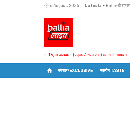
Skip
6 August, 2026
Latest:
Ballia-दो बाइको
access_time
to
Ballia-भोजपुरी क
content
BSP विधायक उमा
उभांव के दो घरों 
बांसडीह में मछली
ना TV, ना अखबार… (सड़क से संसद तक) बस खांटी समाचार
बलिया में 4 अगस्
home
स्पेशल/EXCLUSIVE
स्क्रीन TASTE
Ballia-भतीजे और
Ballia-रेलवे के 
Ballia-पट्टीदारों
Ballia-बरसात में