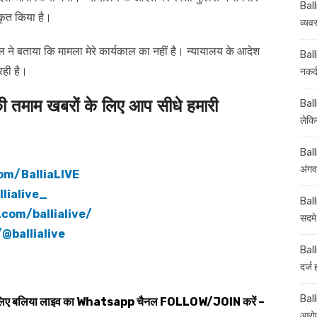
Ball
ीकृत किया है।
व्यव
वाल ने बताया कि मामला मेरे कार्यकाल का नहीं है। न्यायालय के आदेश
Ball
रही है।
नकदी
माम खबरों के लिए आप सीधे हमारी
Ball
लेकिन
Ball
अंगव
om/BalliaLIVE
lialive_
Ball
com/ballialive/
सदमे
@ballialive
Ball
दर्ज
Balli
 लिए बलिया लाइव का
Whatsapp
चैनल
FOLLOW/JOIN
करें –
आरोप