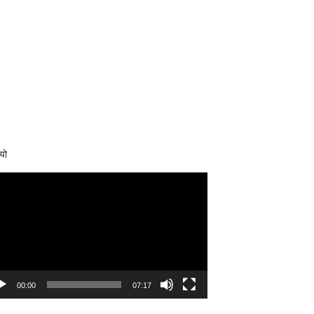
यो
eo
yer
00:00
07:17