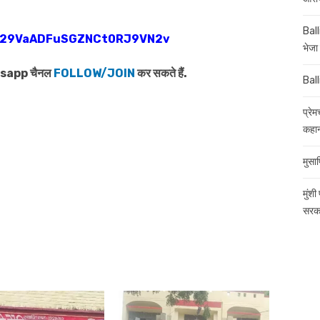
Ball
0029VaADFuSGZNCt0RJ9VN2v
भेजा 
atsapp चैनल
FOLLOW/JOIN
कर सकते हैं.
Ball
प्रे
कहान
मुसाफ
मुंशी
सरका