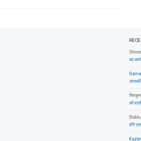
RECE
Shre
का आय
Rama
लाभार्थी
शिवकुम
को व्रती 
Bablu
होंगे उ
Kazip