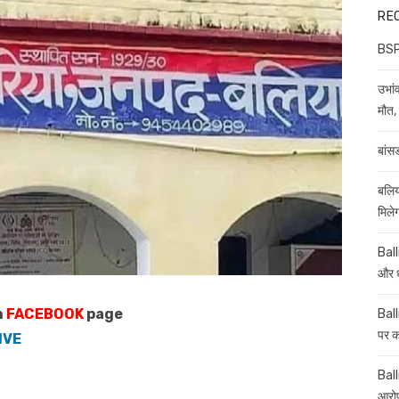
RE
BSP 
उभांव
मौत, 
बांस
बलिय
मिले
Ball
और ध
n
FACEBOOK
page
Ball
पर कई
IVE
Balli
आरोप