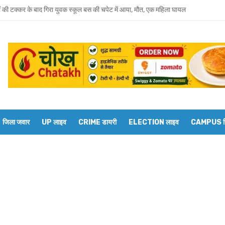
ं की टक्कर के बाद गिरा युवक स्कूल बस की चपेट में आया, मौत, एक महिला घायल
ो आठवीं अनुसूची में शामिल करने हेतु कोई तय समय-सीमा नहीं, सांसद के सवाल पर मंत्री का ज
शंकर सिंह का निधन, मायावती ने जताया शोक
में सांप का कहर: झाड़-फूंक के चक्कर में महिला की मौत, परिवार की रक्षा में टॉमी ने गंवाई जान
 पकड़ने गए युवक की डूबने से मौत
त को दिव्यांगजन मोबाइल कोर्ट, समस्याओं का तुरंत मिलेगा समाधान
जिला जवार
UP लाइव
CRIME डायरी
ELECTION लाइव
CAMPUS रिप
 भाई-भाभी के खिलाफ बहन ने दर्ज कराया मारपीट और धमकी देने का केस
वाराणसी मंडल के डीआरएम से बेल्थरारोड स्टेशन पर कई ट्रेनों के ठहराव की मांग
 के झगड़े में लाठी से पीट कर व्यक्ति की हत्या! आरोपी गिरफ्तार
 दस गावों को जोड़नेवाले मार्ग की हालत बदहाल, ग्रामीण परेशान