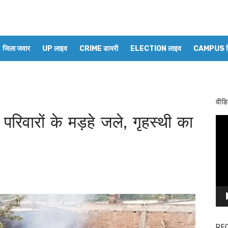
जिला जवार
UP लाइव
CRIME डायरी
ELECTION लाइव
CAMPUS रिप
वीडि
परिवारों के मड़हे जले, गृहस्थी का
Vid
Pla
RE