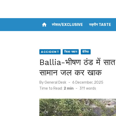
home
स्पेशल/EXCLUSIVE
स्क्रीन TASTE
ACCIDENT
जिला जवार
बैरिया
Ballia-भीषण ठंड में सात 
सामान जल कर खाक
Posted
By
General Desk
6 December, 2025
on
Time to Read:
2 min
-
311
words