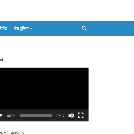
ोर्ट
देश दुनिया
Facebook
Twitter
Youtube
Whatsapp
बलिया
Instagram
Telegram
Threads
लाइव
का
Whatsapp
चैनल
यो
FOLLOW/JOIN
करें
eo
yer
00:00
07:17
CENT POSTS