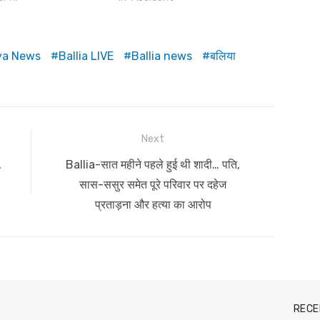
iya News
Ballia LIVE
Ballia news
बलिया
Next
Next
,
Ballia-सात महीने पहले हुई थी शादी… पति,
post:
सास-ससुर समेत पूरे परिवार पर दहेज
प्रताड़ना और हत्या का आरोप
RECE