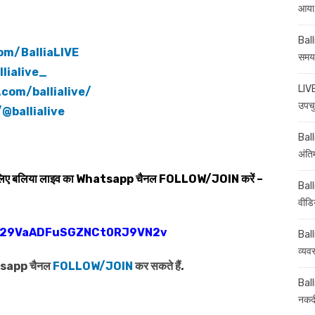
आया,
Ball
om/BalliaLIVE
समय-
lialive_
LIVE
com/ballialive/
उपचु
@ballialive
Balli
अंति
 लिए बलिया लाइव का
Whatsapp
चैनल
FOLLOW/JOIN
करें –
Ball
वीडि
0029VaADFuSGZNCt0RJ9VN2v
Ball
व्यव
atsapp चैनल
FOLLOW/JOIN
कर सकते हैं.
Ball
नकदी