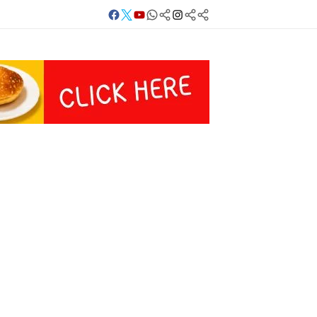
Facebook
Twitter
Youtube
Whatsapp
बलिया
Instagram
Telegram
Threads
लाइव
का
Whatsapp
चैनल
FOLLOW/JOIN
करें