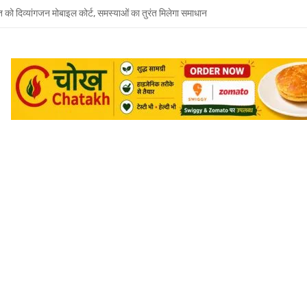
त को दिव्यांगजन मोबाइल कोर्ट, समस्याओं का तुरंत मिलेगा समाधान
 भाई-भाभी के खिलाफ बहन ने दर्ज कराया मारपीट और धमकी देने का केस
जूदगी में उमाशंकर सिंह को अंतिम विदाई, बेटे प्रिंस युकेश देंगे मुखाग्नि
रवार को होगा उमाशंकर सिंह का अंतिम संस्कार, दुकानें बंद कर व्यापारियों ने दी श्रद्धांजलि
 विधानसभा से जुड़े थे उमाशंकर सिंह, पूरे सदन ने की थी जल्द स्वस्थ होने की कामना
छोटा भाई मानती थीं मायावती, राखी बांधने से लेकर परिवार को हिम्मत देने तक रहा खास रिश्ता
्य घोषित कर दिया था, सुप्रीम कोर्ट ने बहाल की विधानसभा सदस्यता
शंकर सिंह का निधन, मायावती ने जताया शोक
में सांप का कहर: झाड़-फूंक के चक्कर में महिला की मौत, परिवार की रक्षा में टॉमी ने गंवाई जान
 पकड़ने गए युवक की डूबने से मौत