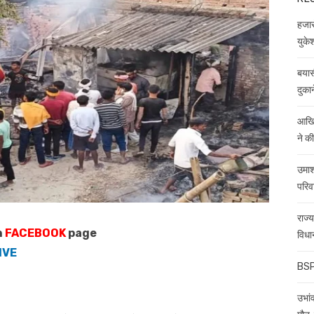
हजारो
युकेश
बयास
दुकान
आखिर
ने क
उमाश
परिव
राज्
n
FACEBOOK
page
विधा
IVE
BSP 
उभांव