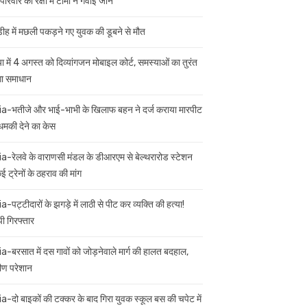
परिवार की रक्षा में टॉमी ने गंवाई जान
डीह में मछली पकड़ने गए युवक की डूबने से मौत
ा में 4 अगस्त को दिव्यांगजन मोबाइल कोर्ट, समस्याओं का तुरंत
गा समाधान
ia-भतीजे और भाई-भाभी के खिलाफ बहन ने दर्ज कराया मारपीट
मकी देने का केस
ia-रेलवे के वाराणसी मंडल के डीआरएम से बेल्थरारोड स्टेशन
 ट्रेनों के ठहराव की मांग
a-पट्टीदारों के झगड़े में लाठी से पीट कर व्यक्ति की हत्या!
ी गिरफ्तार
ia-बरसात में दस गावों को जोड़नेवाले मार्ग की हालत बदहाल,
मीण परेशान
ia-दो बाइकों की टक्कर के बाद गिरा युवक स्कूल बस की चपेट में