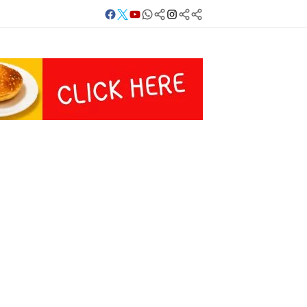
Facebook
Twitter
Youtube
Whatsapp
बलिया
Instagram
Telegram
Threads
लाइव
का
Whatsapp
चैनल
FOLLOW/JOIN
करें