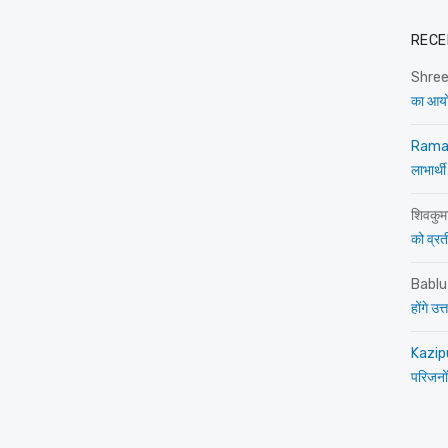
RECE
Shre
का आय
Rama
लाभार्थी
शिवकुम
को व्रती 
Bablu
होंगे उ
Kazip
परिजनों