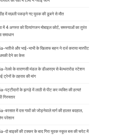
परिवार की रक्षा में टॉमी ने गंवाई जान
डीह में मछली पकड़ने गए युवक की डूबने से मौत
ा में 4 अगस्त को दिव्यांगजन मोबाइल कोर्ट, समस्याओं का तुरंत
गा समाधान
ia-भतीजे और भाई-भाभी के खिलाफ बहन ने दर्ज कराया मारपीट
मकी देने का केस
ia-रेलवे के वाराणसी मंडल के डीआरएम से बेल्थरारोड स्टेशन
 ट्रेनों के ठहराव की मांग
a-पट्टीदारों के झगड़े में लाठी से पीट कर व्यक्ति की हत्या!
ी गिरफ्तार
ia-बरसात में दस गावों को जोड़नेवाले मार्ग की हालत बदहाल,
मीण परेशान
ia-दो बाइकों की टक्कर के बाद गिरा युवक स्कूल बस की चपेट में