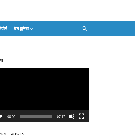
ोर्ट
देश दुनिया
Facebook
Twitter
Youtube
Whatsapp
बलिया
Instagram
Telegram
Threads
लाइव
का
Whatsapp
चैनल
यो
FOLLOW/JOIN
करें
eo
yer
00:00
07:17
CENT POSTS