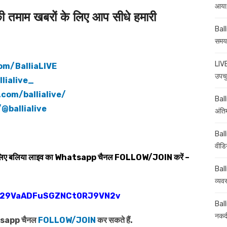
आया,
माम खबरों के लिए आप सीधे हमारी
Ball
समय-
LIVE
om/BalliaLIVE
उपचु
lialive_
com/ballialive/
Balli
@ballialive
अंति
Ball
वीडि
 लिए बलिया लाइव का
Whatsapp
चैनल
FOLLOW/JOIN
करें –
Ball
व्यव
0029VaADFuSGZNCt0RJ9VN2v
Ball
नकदी
atsapp चैनल
FOLLOW/JOIN
कर सकते हैं.