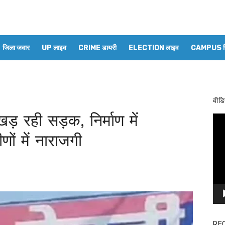
जिला जवार
UP लाइव
CRIME डायरी
ELECTION लाइव
CAMPUS रिप
वीडि
ड़ रही सड़क, निर्माण में
Vid
Pla
ों में नाराजगी
RE