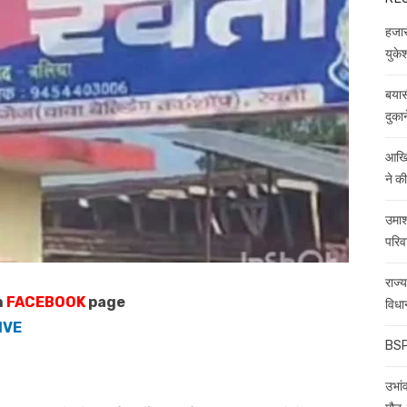
हजारो
युकेश
बयास
दुकान
आखिर
ने क
उमाश
परिव
राज्
n
FACEBOOK
page
विधा
IVE
BSP 
उभांव