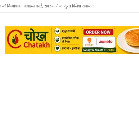
त को दिव्यांगजन मोबाइल कोर्ट, समस्याओं का तुरंत मिलेगा समाधान
 भाई-भाभी के खिलाफ बहन ने दर्ज कराया मारपीट और धमकी देने का केस
जूदगी में उमाशंकर सिंह को अंतिम विदाई, बेटे प्रिंस युकेश देंगे मुखाग्नि
रवार को होगा उमाशंकर सिंह का अंतिम संस्कार, दुकानें बंद कर व्यापारियों ने दी श्रद्धांजलि
 विधानसभा से जुड़े थे उमाशंकर सिंह, पूरे सदन ने की थी जल्द स्वस्थ होने की कामना
छोटा भाई मानती थीं मायावती, राखी बांधने से लेकर परिवार को हिम्मत देने तक रहा खास रिश्ता
्य घोषित कर दिया था, सुप्रीम कोर्ट ने बहाल की विधानसभा सदस्यता
शंकर सिंह का निधन, मायावती ने जताया शोक
में सांप का कहर: झाड़-फूंक के चक्कर में महिला की मौत, परिवार की रक्षा में टॉमी ने गंवाई जान
 पकड़ने गए युवक की डूबने से मौत