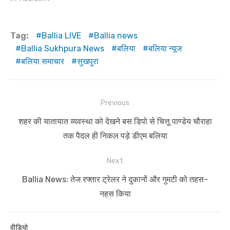
Tag:
Ballia LIVE
Ballia news
Ballia Sukhpura News
बलिया
बलिया न्यूज
बलिया समाचार
सुखपुरा
Post
Previous
navigation
Previous
शहर की यातायात व्यवस्था को देखने बस डिपो से चित्तू पाण्डेय चौराहा
post:
तक पैदल ही निकल पड़े डीएम बलिया
Next
Next
Ballia News: तेज रफ्तार ट्रेलर ने दुकानों और गुमटी को तहस-
post:
नहस किया
वीडियो