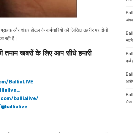
Ball
अंगव
कि ग्राहक और शंकर होटल के कर्मचारियों की लिखित तहरीर पर दोनों
Ball
 जा रही है।
सदमे
माम खबरों के लिए आप सीधे हमारी
Ball
दर्ज
Balli
om/BalliaLIVE
आरोप
lialive_
Ball
com/ballialive/
भेजा 
@ballialive