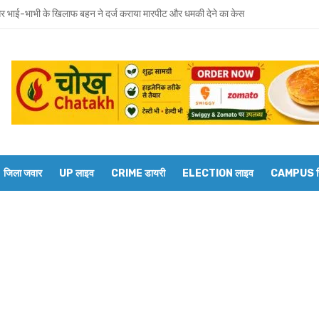
 भाई-भाभी के खिलाफ बहन ने दर्ज कराया मारपीट और धमकी देने का केस
वाराणसी मंडल के डीआरएम से बेल्थरारोड स्टेशन पर कई ट्रेनों के ठहराव की मांग
रवार को होगा उमाशंकर सिंह का अंतिम संस्कार, दुकानें बंद कर व्यापारियों ने दी श्रद्धांजलि
 विधानसभा से जुड़े थे उमाशंकर सिंह, पूरे सदन ने की थी जल्द स्वस्थ होने की कामना
छोटा भाई मानती थीं मायावती, राखी बांधने से लेकर परिवार को हिम्मत देने तक रहा खास रिश्ता
्य घोषित कर दिया था, सुप्रीम कोर्ट ने बहाल की विधानसभा सदस्यता
जिला जवार
UP लाइव
CRIME डायरी
ELECTION लाइव
CAMPUS रिप
शंकर सिंह का निधन, मायावती ने जताया शोक
ें सांप का कहर: झाड़-फूंक के चक्कर में महिला की मौत, परिवार की रक्षा में टॉमी ने गंवाई जान
 पकड़ने गए युवक की डूबने से मौत
त को दिव्यांगजन मोबाइल कोर्ट, समस्याओं का तुरंत मिलेगा समाधान