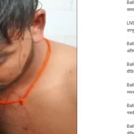
Ball
समय-
LIVE
उपचु
Balli
अंति
Ball
वीडि
Ball
व्यव
Ball
नकदी
Ball
लेकिन