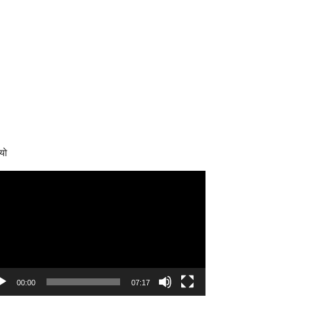
यो
eo
yer
00:00
07:17