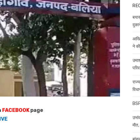
RE
बयास
दुकान
आखिर
ने क
उमाश
परिव
राज्
विधा
BSP 
n
FACEBOOK
page
उभांव
IVE
मौत, 
बांस