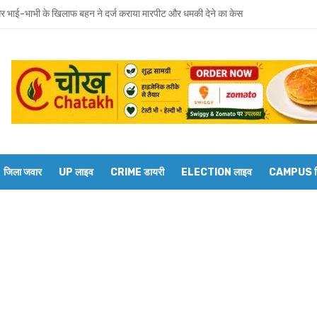
 भाई-भाभी के खिलाफ बहन ने दर्ज कराया मारपीट और धमकी देने का केस
वाराणसी मंडल के डीआरएम से बेल्थरारोड स्टेशन पर कई ट्रेनों के ठहराव की मांग
रवार को होगा उमाशंकर सिंह का अंतिम संस्कार, दुकानें बंद कर व्यापारियों ने दी श्रद्धांजलि
 विधानसभा से जुड़े थे उमाशंकर सिंह, पूरे सदन ने की थी जल्द स्वस्थ होने की कामना
छोटा भाई मानती थीं मायावती, राखी बांधने से लेकर परिवार को हिम्मत देने तक रहा खास रिश्ता
्य घोषित कर दिया था, सुप्रीम कोर्ट ने बहाल की विधानसभा सदस्यता
जिला जवार
UP लाइव
CRIME डायरी
ELECTION लाइव
CAMPUS रिप
शंकर सिंह का निधन, मायावती ने जताया शोक
ें सांप का कहर: झाड़-फूंक के चक्कर में महिला की मौत, परिवार की रक्षा में टॉमी ने गंवाई जान
 पकड़ने गए युवक की डूबने से मौत
त को दिव्यांगजन मोबाइल कोर्ट, समस्याओं का तुरंत मिलेगा समाधान