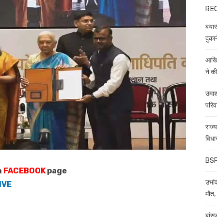
RE
बयास
दुकान
आखिर
ने क
उमाश
परिव
राज्
विधा
BSP 
n
FACEBOOK
page
उभांव
IVE
मौत, 
बांस