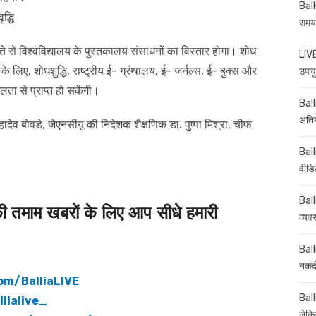
Ball
द्धि
समय-
ते से विश्वविद्यालय के पुस्तकालय संसाधनों का विस्तार होगा। शोध
LIVE
े लिए, शोधशुद्धि, राष्ट्रीय ई- ग्रंथालय, ई- जर्नल्स, ई- बुक्स और
उपचु
लता से प्राप्त हो सकेंगी।
Balli
अंति
 बोवडे, जेएनसीयू की निदेशक शैक्षणिक डा. पुष्पा मिश्रा, चीफ
Ball
वीडि
Ball
माम खबरों के लिए आप सीधे हमारी
व्यव
Ball
नकदी
om/BalliaLIVE
Ball
lialive_
लेकिन