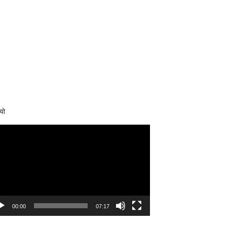
यो
eo
yer
00:00
07:17