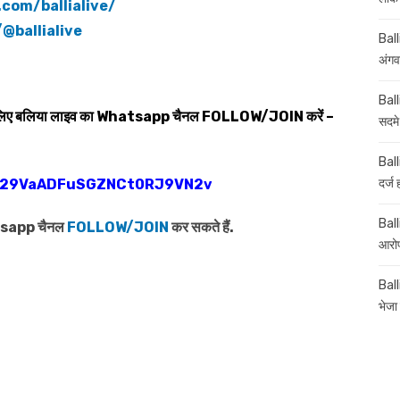
com/ballialive/
@ballialive
Ball
अंगव
Ball
 लिए बलिया लाइव का
Whatsapp
चैनल
FOLLOW/JOIN
करें –
सदमे
Ball
0029VaADFuSGZNCt0RJ9VN2v
दर्ज
Balli
atsapp चैनल
FOLLOW/JOIN
कर सकते हैं.
आरोप
Ball
भेजा 