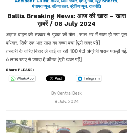
Accident
,
CRIME डायरी
,
जिला जवार
,
देश दुनिया
,
न्यूज़ Shorts
,
पंचायत न्यूज़
,
बलिया शहर
,
ब्रेकिंग न्यूज
,
राजनीति
Ballia Breaking News: आज की खास – खास
ख़बरें / 08 July 2024
अज्ञात वाहन की टक्कर से युवक की मौत , साल भर में खत्म हो गया पूरा
परिवार, सिर्फ एक आठ साल का बच्चा बचा [पूरी खबर पढ़ें]
तस्करी के जरिए बिहार ले जाई जा रही 100 पेटी अंग्रेजी शराब पकड़ी गई,
6 लाख रुपए से ज्यादा है कीमत [पूरी खबर पढ़ें]
Share PLEASE:
WhatsApp
Telegram
By
Central Desk
Posted
8 July, 2024
on