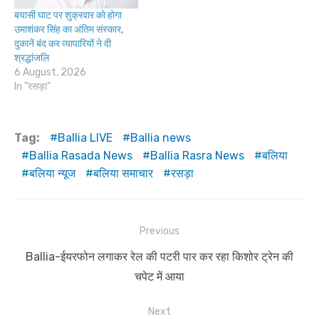
बयासी घाट पर शुक्रवार को होगा
उमाशंकर सिंह का अंतिम संस्कार,
दुकानें बंद कर व्यापारियों ने दी
श्रद्धांजलि
6 August, 2026
In "रसड़ा"
Tag:
Ballia LIVE
Ballia news
Ballia Rasada News
Ballia Rasra News
बलिया
बलिया न्यूज
बलिया समाचार
रसड़ा
Post
Previous
navigation
Previous
Ballia-ईयरफोन लगाकर रेल की पटरी पार कर रहा किशोर ट्रेन की
post:
चपेट में आया
Next