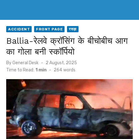
ACCIDENT
FRONT PAGE
रसड़ा
Ballia-रेलवे क्रॉसिंग के बीचोबीच आग
का गोला बनी स्कॉर्पियो
Posted
By
General Desk
2 August, 2025
on
Time to Read:
1 min
-
264
words