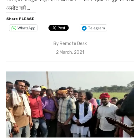
अपडेट नहीं …
Share PLEASE:
WhatsApp
Telegram
By
Remote Desk
Posted
2 March, 2021
on