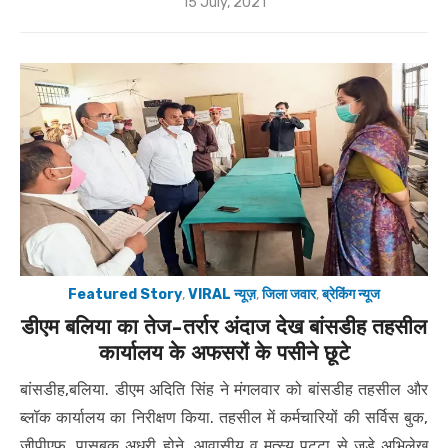
Posted
15 July, 2021
on
Featured Story
,
VIRAL न्यूज़
,
जिला जवार
,
ब्रेकिंग न्यूज
डीएम बलिया का तेज-तर्रार अंदाज देख बांसडीह तहसील
कार्यालय के अफसरों के पसीने छूटे
बांसडीह,बलिया. डीएम अदिति सिंह ने मंगलवार को बांसडीह तहसील और
ब्लॉक कार्यालय का निरीक्षण किया. तहसील में कर्मचारियों की सर्विस बुक,
जीपीएफ, पासबुक अधूरी होने, आवासीय व मत्स्य पट्टा से जुड़े अभिलेख