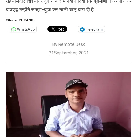
तहसीलदार शिवसागर दुबे ने बाद में बयान दिया कि ग्रामीणों के आपत्ति के
बावजूद उन्होंने समझा-बुझा कर नाली चालू करा दी है
Share PLEASE:
WhatsApp
Telegram
By
Remote Desk
Posted
21 September, 2021
on