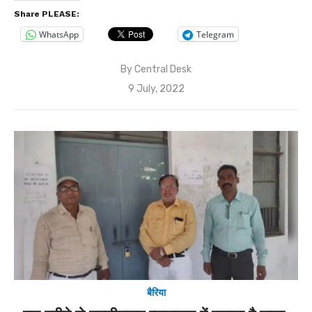
Share PLEASE:
WhatsApp
Telegram
By
Central Desk
Posted
9 July, 2022
on
बैरिया