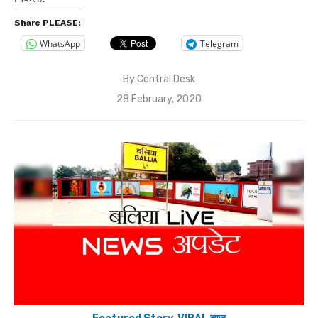
Share PLEASE:
WhatsApp
Telegram
By
Central Desk
Posted
28 February, 2020
on