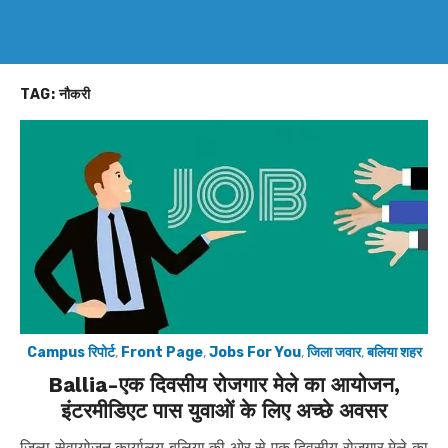
TAG:
नौकरी
Campus रिपोर्ट
,
Front Page
,
Jobs For You
,
जिला जवार
,
बलिया शहर
Ballia-एक दिवसीय रोजगार मेले का आयोजन,
इंटरमीडिएट पास युवाओं के लिए अच्छे अवसर
जिला सेवायोजन कार्यालय बलिया की ओर से एक दिवसीय रोजगार मेले का