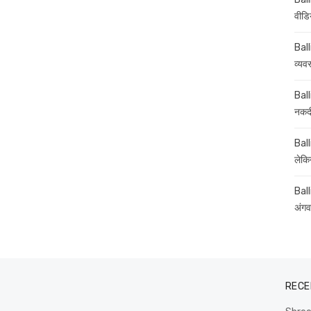
वीडि
Ball
व्यव
Ball
नकदी
Ball
लेकिन
Ball
अंगव
RECE