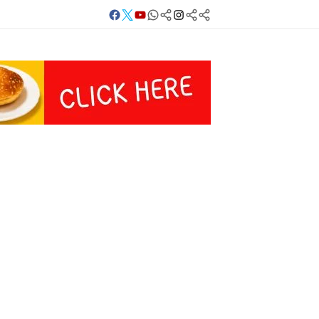
Facebook
Twitter
Youtube
Whatsapp
बलिया
Instagram
Telegram
Threads
लाइव
का
Whatsapp
चैनल
FOLLOW/JOIN
करें