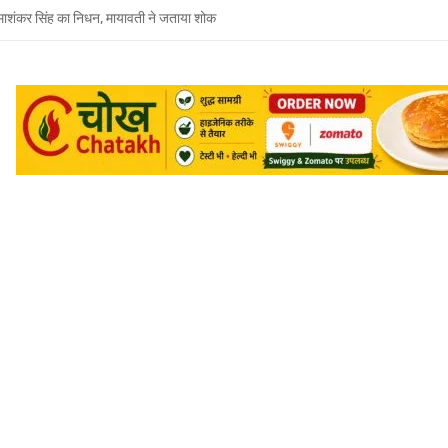
शंकर सिंह का निधन, मायावती ने जताया शोक
में सांप का कहर: झाड़-फूंक के चक्कर में महिला की मौत, परिवार की रक्षा में टॉमी ने गंवाई जान
ड़ा आज से, हर दिन सामने आएगी आजादी के संघर्ष की एक कहानी
़ सुरक्षा कार्यों की पड़ताल, राहत तैयारियों का भी लिया जायजा
रोपी देशी शराब के ठेके के पास से गिरफ्तार
जूदगी में उमाशंकर सिंह को अंतिम विदाई, बेटे प्रिंस युकेश देंगे मुखाग्नि
रवार को होगा उमाशंकर सिंह का अंतिम संस्कार, दुकानें बंद कर व्यापारियों ने दी श्रद्धांजलि
 विधानसभा से जुड़े थे उमाशंकर सिंह, पूरे सदन ने की थी जल्द स्वस्थ होने की कामना
छोटा भाई मानती थीं मायावती, राखी बांधने से लेकर परिवार को हिम्मत देने तक रहा खास रिश्ता
्य घोषित कर दिया था, सुप्रीम कोर्ट ने बहाल की विधानसभा सदस्यता