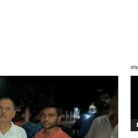
वीडि
Vid
Pla