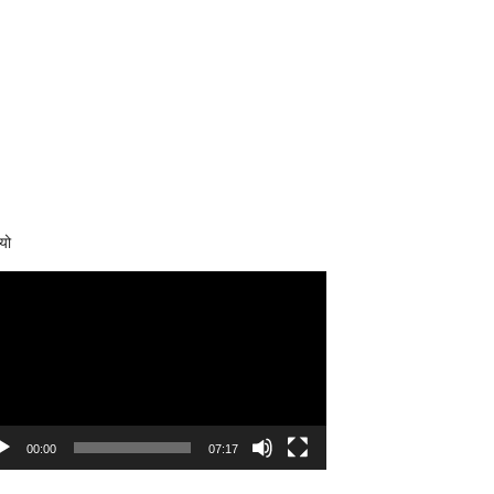
यो
eo
yer
00:00
07:17