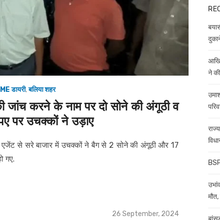
RE
बयास
दुकान
आखिर
ने क
ME डायरी
,
बलिया शहर
उमाश
जांच करने के नाम पर दो सोने की अंगूठी व
परिव
ए पर उचक्कों ने उड़ाए
राज्
विधा
जेंट से सरे बाजार में उचक्कों ने बैग से 2 सोने की अंगूठी और 17
ो गए.
BSP 
उभांव
मौत, 
Posted
26 September, 2024
बांस