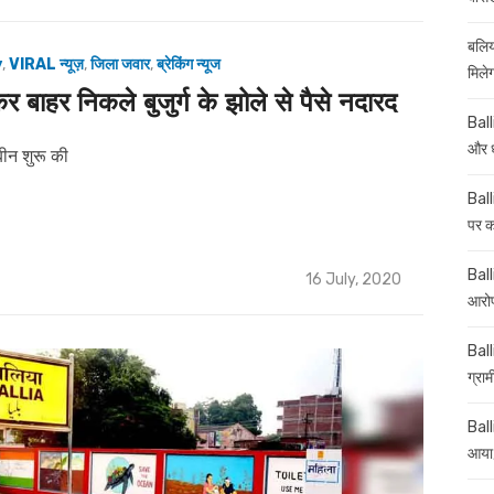
on
बलिय
y
,
VIRAL न्यूज़
,
जिला जवार
,
ब्रेकिंग न्यूज
मिले
बाहर निकले बुजुर्ग के झोले से पैसे नदारद
Ball
और ध
बीन शुरू की
Ball
पर कई
Balli
Posted
16 July, 2020
on
आरोप
Ball
ग्रा
Ball
आया,