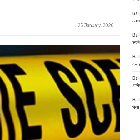
Ball
अंगव
Posted
25 January, 2020
on
Ball
सदमे
Ball
दर्ज
Balli
आरोप
Ball
भेजा 