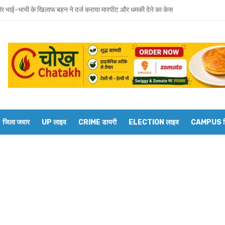
 भाई-भाभी के खिलाफ बहन ने दर्ज कराया मारपीट और धमकी देने का केस
वाराणसी मंडल के डीआरएम से बेल्थरारोड स्टेशन पर कई ट्रेनों के ठहराव की मांग
रवार को होगा उमाशंकर सिंह का अंतिम संस्कार, दुकानें बंद कर व्यापारियों ने दी श्रद्धांजलि
 विधानसभा से जुड़े थे उमाशंकर सिंह, पूरे सदन ने की थी जल्द स्वस्थ होने की कामना
छोटा भाई मानती थीं मायावती, राखी बांधने से लेकर परिवार को हिम्मत देने तक रहा खास रिश्ता
्य घोषित कर दिया था, सुप्रीम कोर्ट ने बहाल की विधानसभा सदस्यता
जिला जवार
UP लाइव
CRIME डायरी
ELECTION लाइव
CAMPUS रिप
शंकर सिंह का निधन, मायावती ने जताया शोक
में सांप का कहर: झाड़-फूंक के चक्कर में महिला की मौत, परिवार की रक्षा में टॉमी ने गंवाई जान
 पकड़ने गए युवक की डूबने से मौत