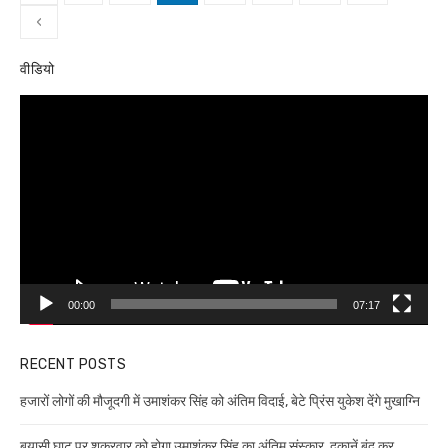
pagination
‹
वीडियो
Video
Player
00:00
07:17
RECENT POSTS
हजारों लोगों की मौजूदगी में उमाशंकर सिंह को अंतिम विदाई, बेटे प्रिंस युकेश देंगे मुखाग्नि
बयासी घाट पर शुक्रवार को होगा उमाशंकर सिंह का अंतिम संस्कार, दुकानें बंद कर