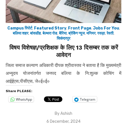
Campus रिपोर्ट
,
Featured Story
,
Front Page
,
Jobs For You
,
बलिया शहर
,
बांसडीह
,
बेल्थरा रोड
,
बैरिया
,
ब्रेकिंग न्यूज
,
मनियर
,
रसड़ा
,
रेवती
,
सिकंदरपुर
विषय विशेषज्ञ/प्रशिक्षक के लिए 13 दिसम्बर तक करें
आवेदन
जिला समाज कल्याण अधिकारी दीपक श्रीवास्तव ने बताया है कि मुख्यमंत्री
अभ्युदय योजनांतर्गत जनपद बलिया के नि:शुल्क कोचिंग में
आईईएस,पीसीएस, जे०ई०ई०
Share PLEASE:
WhatsApp
Telegram
By
Ashish
Posted
6 December, 2024
on