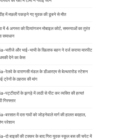
परिवार की रक्षा में टॉमी ने गंवाई जान
डीह में मछली पकड़ने गए युवक की डूबने से मौत
ा में 4 अगस्त को दिव्यांगजन मोबाइल कोर्ट, समस्याओं का तुरंत
गा समाधान
ia-भतीजे और भाई-भाभी के खिलाफ बहन ने दर्ज कराया मारपीट
मकी देने का केस
ia-रेलवे के वाराणसी मंडल के डीआरएम से बेल्थरारोड स्टेशन
 ट्रेनों के ठहराव की मांग
a-पट्टीदारों के झगड़े में लाठी से पीट कर व्यक्ति की हत्या!
ी गिरफ्तार
ia-बरसात में दस गावों को जोड़नेवाले मार्ग की हालत बदहाल,
मीण परेशान
ia-दो बाइकों की टक्कर के बाद गिरा युवक स्कूल बस की चपेट में