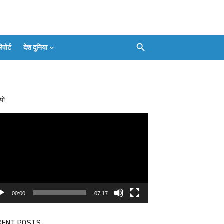
ोर्ट
देश दुनिया
Facebook
Twitter
Youtube
Whatsapp
बलिया
Instagram
Telegram
Threads
लाइव
का
Whatsapp
चैनल
यो
FOLLOW/JOIN
करें
eo
yer
00:00
07:17
CENT POSTS