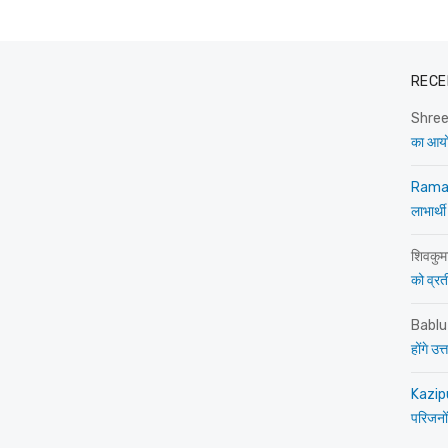
RECE
Shre
का आय
Rama
लाभार्थी
शिवकुम
को व्रती 
Bablu
होंगे उ
Kazip
परिजनों