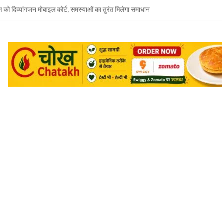
त को दिव्यांगजन मोबाइल कोर्ट, समस्याओं का तुरंत मिलेगा समाधान
 भाई-भाभी के खिलाफ बहन ने दर्ज कराया मारपीट और धमकी देने का केस
जूदगी में उमाशंकर सिंह को अंतिम विदाई, बेटे प्रिंस युकेश देंगे मुखाग्नि
रवार को होगा उमाशंकर सिंह का अंतिम संस्कार, दुकानें बंद कर व्यापारियों ने दी श्रद्धांजलि
 विधानसभा से जुड़े थे उमाशंकर सिंह, पूरे सदन ने की थी जल्द स्वस्थ होने की कामना
छोटा भाई मानती थीं मायावती, राखी बांधने से लेकर परिवार को हिम्मत देने तक रहा खास रिश्ता
्य घोषित कर दिया था, सुप्रीम कोर्ट ने बहाल की विधानसभा सदस्यता
शंकर सिंह का निधन, मायावती ने जताया शोक
में सांप का कहर: झाड़-फूंक के चक्कर में महिला की मौत, परिवार की रक्षा में टॉमी ने गंवाई जान
 पकड़ने गए युवक की डूबने से मौत