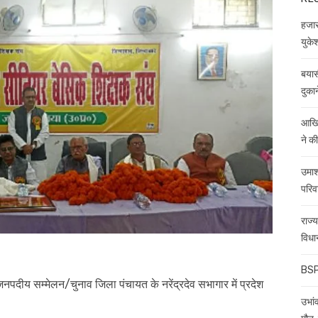
हजारो
युकेश
बयास
दुकान
आखिर
ने क
उमाश
परिव
राज्
विधा
BSP 
नपदीय सम्मेलन/चुनाव जिला पंचायत के नरेंद्रदेव सभागार में प्रदेश
उभांव