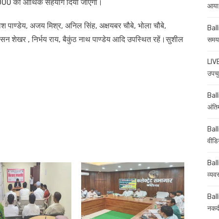
25000 का आर्थिक सहयोग दिया जाएगा।
आया,
ाश पाण्डेय, अजय मिश्र, अनिल सिंह, अक्षयबर चौबे, भोला चौबे,
Ball
शासन शेखर , निर्भय राय, बैकुंठ नाथ पाण्डेय आदि उपस्थित रहें।सुशील
समय-
LIVE
उपचु
Balli
अंति
Ball
वीडि
Ball
व्यव
Ball
नकदी