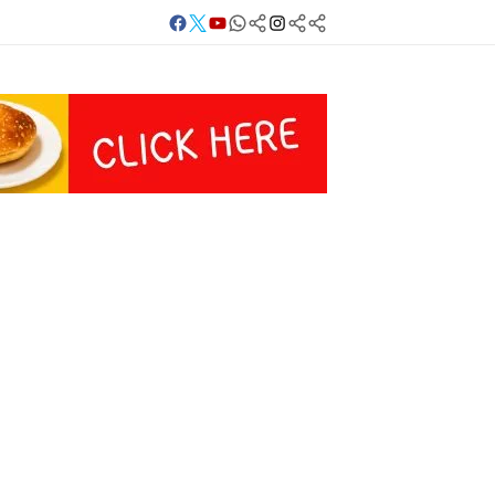
Facebook
Twitter
Youtube
Whatsapp
बलिया
Instagram
Telegram
Threads
लाइव
का
Whatsapp
चैनल
FOLLOW/JOIN
करें