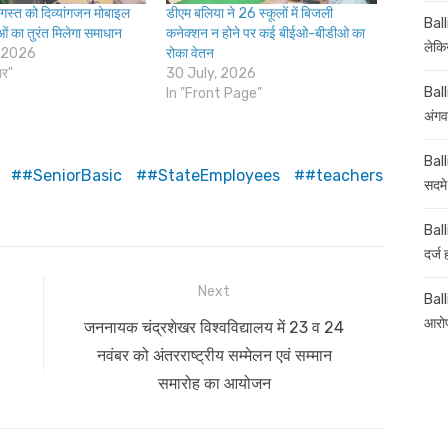
अगस्त को दिव्यांगजन मोबाइल
डीएम बलिया ने 26 स्कूलों में बिजली
Ball
ओं का तुरंत मिलेगा समाधान
कनेक्शन न होने पर कई बीईओ-बीडीओ का
लेकिन
 2026
रोका वेतन
ार"
30 July, 2026
Ball
In "Front Page"
अंगव
Ball
#SeniorBasic
#StateEmployees
#teachers
सदमे
Ball
दर्ज
Next
Balli
आरोप
Next
जननायक चंद्रशेखर विश्वविद्यालय में 23 व 24
post:
नवंबर को अंतरराष्ट्रीय सम्मेलन एवं सम्मान
समारोह का आयोजन