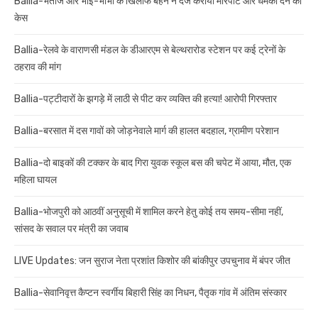
Ballia-भतीजे और भाई-भाभी के खिलाफ बहन ने दर्ज कराया मारपीट और धमकी देने का
केस
Ballia-रेलवे के वाराणसी मंडल के डीआरएम से बेल्थरारोड स्टेशन पर कई ट्रेनों के
ठहराव की मांग
Ballia-पट्टीदारों के झगड़े में लाठी से पीट कर व्यक्ति की हत्या! आरोपी गिरफ्तार
Ballia-बरसात में दस गावों को जोड़नेवाले मार्ग की हालत बदहाल, ग्रामीण परेशान
Ballia-दो बाइकों की टक्कर के बाद गिरा युवक स्कूल बस की चपेट में आया, मौत, एक
महिला घायल
Ballia-भोजपुरी को आठवीं अनुसूची में शामिल करने हेतु कोई तय समय-सीमा नहीं,
सांसद के सवाल पर मंत्री का जवाब
LIVE Updates: जन सुराज नेता प्रशांत किशोर की बांकीपुर उपचुनाव में बंपर जीत
Ballia-सेवानिवृत्त कैप्टन स्वर्गीय बिहारी सिंह का निधन, पैतृक गांव में अंतिम संस्कार