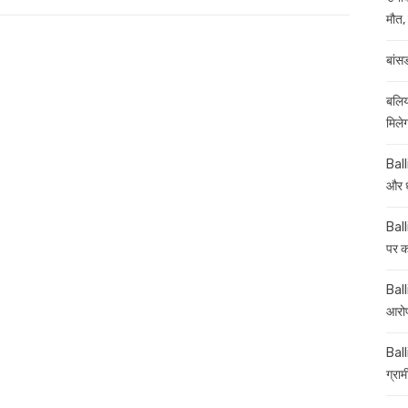
on
मौत, 
बांस
बलिय
मिले
Ball
और ध
Ball
पर कई
Balli
आरोप
Ball
ग्रा