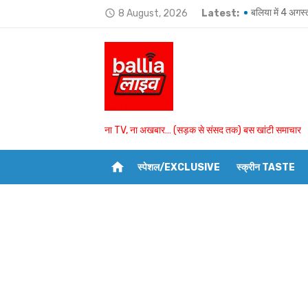
Skip
8 August, 2026
Latest:
बलिया में 4 अगस्
access_time
to
Ballia-भतीजे और
content
हजारों लोगों की मौ
बयासी घाट पर शुक्
आखिरी बार ऑनलाइन
ना TV, ना अखबार… (सड़क से संसद तक) बस खांटी समाचार
उमाशंकर सिंह को 
home
स्पेशल/EXCLUSIVE
स्क्रीन TASTE
राज्यपाल ने अयोग
BSP विधायक उमा
उभांव के दो घरों 
बांसडीह में मछली