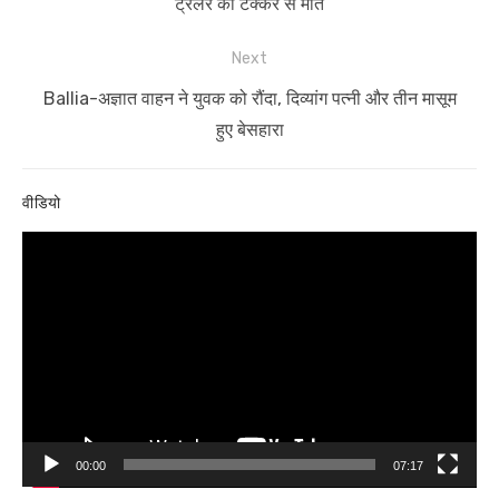
post:
ट्रेलर की टक्कर से मौत
Next
Next
Ballia-अज्ञात वाहन ने युवक को रौंदा, दिव्यांग पत्नी और तीन मासूम
post:
हुए बेसहारा
वीडियो
Video
Player
00:00
07:17