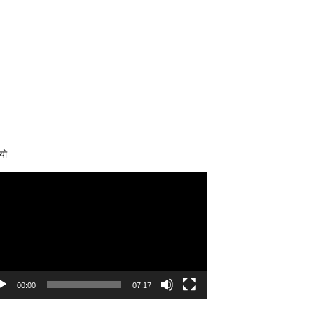
यो
eo
yer
00:00
07:17