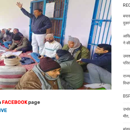
RE
बयास
दुकान
आखिर
ने क
उमाश
परिव
राज्
विधा
BSP 
n
FACEBOOK
page
उभांव
IVE
मौत, 
बांस