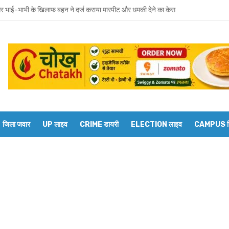
 भाई-भाभी के खिलाफ बहन ने दर्ज कराया मारपीट और धमकी देने का केस
वाराणसी मंडल के डीआरएम से बेल्थरारोड स्टेशन पर कई ट्रेनों के ठहराव की मांग
रवार को होगा उमाशंकर सिंह का अंतिम संस्कार, दुकानें बंद कर व्यापारियों ने दी श्रद्धांजलि
 विधानसभा से जुड़े थे उमाशंकर सिंह, पूरे सदन ने की थी जल्द स्वस्थ होने की कामना
छोटा भाई मानती थीं मायावती, राखी बांधने से लेकर परिवार को हिम्मत देने तक रहा खास रिश्ता
्य घोषित कर दिया था, सुप्रीम कोर्ट ने बहाल की विधानसभा सदस्यता
जिला जवार
UP लाइव
CRIME डायरी
ELECTION लाइव
CAMPUS रिप
शंकर सिंह का निधन, मायावती ने जताया शोक
ें सांप का कहर: झाड़-फूंक के चक्कर में महिला की मौत, परिवार की रक्षा में टॉमी ने गंवाई जान
 पकड़ने गए युवक की डूबने से मौत
त को दिव्यांगजन मोबाइल कोर्ट, समस्याओं का तुरंत मिलेगा समाधान