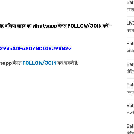
Ball
समय-
LIVE
 लिए बलिया लाइव का
Whatsapp
चैनल
FOLLOW/JOIN
करें –
उपचु
Balli
0029VaADFuSGZNCt0RJ9VN2v
अंति
atsapp चैनल
FOLLOW/JOIN
कर सकते हैं.
Ball
वीडि
Ball
व्यव
Ball
नकदी
Ball
लेकिन